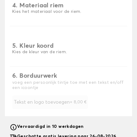
4. Materiaal riem
Kies het materiaal voor de riem.
5. Kleur koord
Kies de kleur van de riem.
6. Borduurwerk
voeg een persoonlijk tintje toe met een tekst en/off
een icoontje
Tekst en logo toevoegen
+
8,00 €
Vervaardigd in 10 werkdagen
Geschatte gratis levering naar 26-08-2026