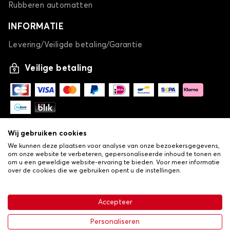
Rubberen automatten
INFORMATIE
Levering/Veiligde betaling/Garantie
Veilige betaling
Wij gebruiken cookies
We kunnen deze plaatsen voor analyse van onze bezoekersgegevens,
om onze website te verbeteren, gepersonaliseerde inhoud te tonen en
om u een geweldige website-ervaring te bieden. Voor meer informatie
over de cookies die we gebruiken opent u de instellingen.
-
© Copyright 2026 Lovauto
•
Algemene verkoopvoorwaarden
Privacy- en cookiebeleid
Accepteer
•
Livraison
€ 30,24
In winkelwagen
Personaliseren