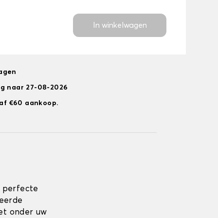
In winkelwagen
dagen
ng naar 27-08-2026
anaf €60 aankoop.
 perfecte
eerde
zet onder uw