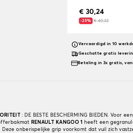
€ 30,24
-25%
€ 40,32
Vervaardigd in 10 werk
Geschatte gratis leveri
Betaling in 3x gratis, v
IORITEIT
: DE BESTE BESCHERMING BIEDEN. Voor een
kofferbakmat
RENAULT KANGOO 1
heeft een gegranul
. Deze onberispelijke grip voorkomt dat vuil zich vast