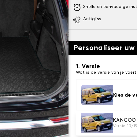
Snelle en eenvoudige inst
Antigliss
Personaliseer uw
1. Versie
Wat is de versie van je voert
Kies de v
KANGOO 
2. Materiaal
Versie 10/1
Kies het materiaal van uw 