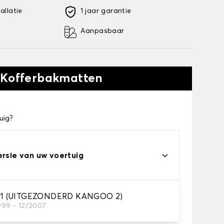
allatie
1 jaar garantie
Aanpasbaar
 Kofferbakmatten
uig?
ersie van uw voertuig
1 (UITGEZONDERD KANGOO 2)
999 - 12/2007
kofferbakmat