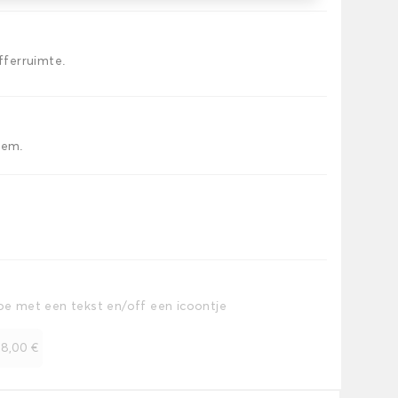
offerruimte.
iem.
toe met een tekst en/off een icoontje
+
8,00 €