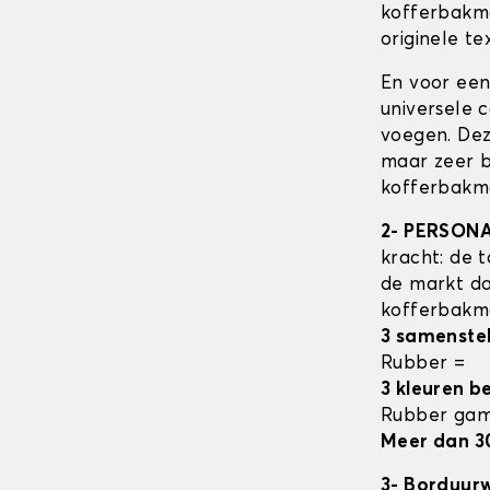
kofferbak
originele tex
En voor een
universele 
voegen. Dez
maar zeer b
kofferbakma
2- PERSON
kracht: de t
de markt da
kofferbak
3 samenste
Rubber =
3 kleuren b
Rubber ga
Meer dan 3
3- Borduur