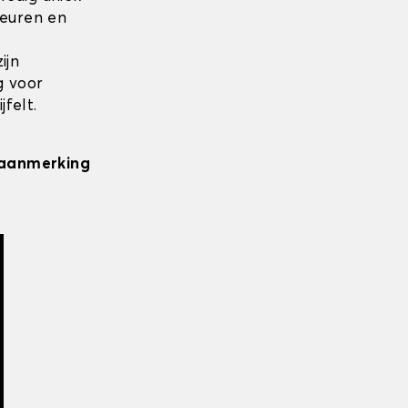
leuren en
ijn
g voor
felt.
n aanmerking