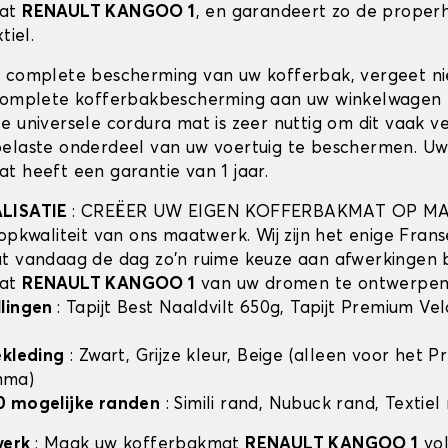
mat
RENAULT KANGOO 1
, en garandeert zo de proper
tiel.
 complete bescherming van uw kofferbak, vergeet n
complete kofferbakbescherming aan uw winkelwagen 
e universele cordura mat is zeer nuttig om dit vaak v
elaste onderdeel van uw voertuig te beschermen. U
t heeft een garantie van 1 jaar.
ALISATIE
: CREËER UW EIGEN KOFFERBAKMAT OP MA
opkwaliteit van ons maatwerk. Wij zijn het enige Frans
t vandaag de dag zo'n ruime keuze aan afwerkingen 
mat
RENAULT KANGOO 1
van uw dromen te ontwerpen
llingen
: Tapijt Best Naaldvilt 650g, Tapijt Premium Ve
ekleding
: Zwart, Grijze kleur, Beige (alleen voor het 
mma)
0 mogelijke randen
: Simili rand, Nubuck rand, Textiel
werk
: Maak uw kofferbakmat
RENAULT KANGOO 1
vol