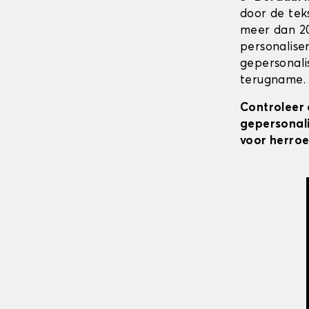
door de tek
meer dan 20
personalise
gepersonali
terugname. 
Controleer 
gepersonali
voor herroe