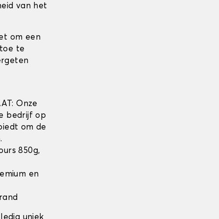
heid van het
iet om een
toe te
ergeten
w
AT: Onze
e bedrijf op
biedt om de
.
lours 850g,
Premium en
 rand
ledig uniek