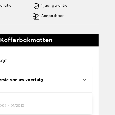
allatie
1 jaar garantie
Aanpasbaar
 Kofferbakmatten
uig?
ersie van uw voertuig
2002 - 01/2010
kofferbakmat