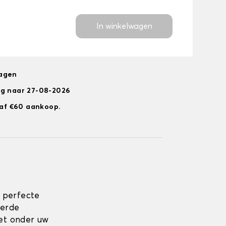
In winkelwagen
dagen
ng naar 27-08-2026
anaf €60 aankoop.
 perfecte
eerde
zet onder uw