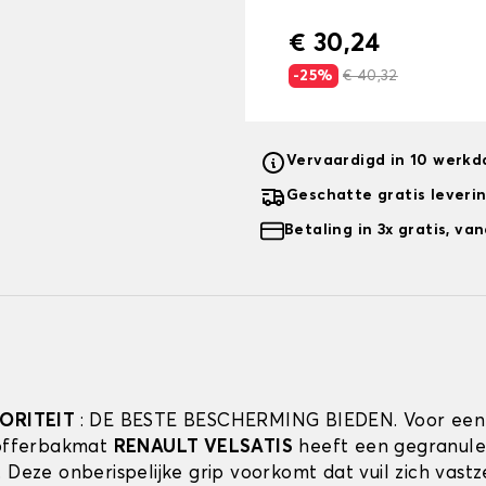
€ 30,24
-25%
€ 40,32
Vervaardigd in 10 werk
Geschatte gratis leveri
Betaling in 3x gratis, v
IORITEIT
: DE BESTE BESCHERMING BIEDEN. Voor een
kofferbakmat
RENAULT VELSATIS
heeft een gegranul
. Deze onberispelijke grip voorkomt dat vuil zich vast