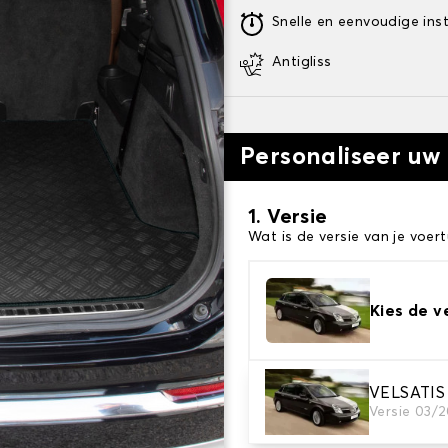
Snelle en eenvoudige inst
Antigliss
Personaliseer uw
1. Versie
Wat is de versie van je voert
Kies de v
VELSATIS
2. Materiaal
Versie 03/
Kies het materiaal van uw 