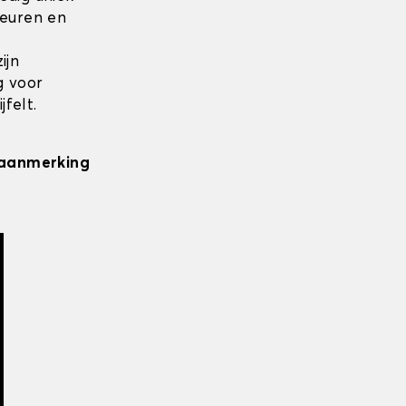
leuren en
ijn
g voor
felt.
n aanmerking