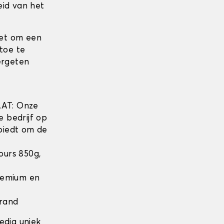
eid van het
iet om een
toe te
ergeten
w
AT: Onze
e bedrijf op
biedt om de
lours 850g,
Premium en
 rand
edig uniek