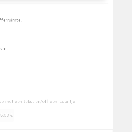
offerruimte.
iem.
toe met een tekst en/off een icoontje
+
8,00 €