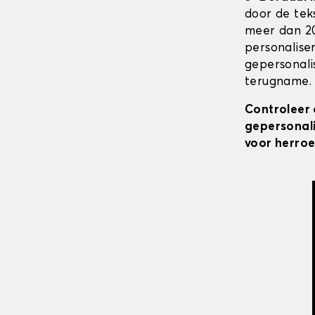
door de tek
meer dan 20
personalise
gepersonali
terugname. 
Controleer 
gepersonali
voor herroe