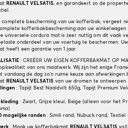
mat
RENAULT VELSATIS
, en garandeert zo de properh
tiel.
 complete bescherming van uw kofferbak, vergeet n
complete kofferbakbescherming aan uw winkelwagen 
e universele cordura mat is zeer nuttig om dit vaak v
elaste onderdeel van uw voertuig te beschermen. U
t heeft een garantie van 1 jaar.
ALISATIE
: CREËER UW EIGEN KOFFERBAKMAT OP MA
opkwaliteit van ons maatwerk. Wij zijn het enige Frans
t vandaag de dag zo'n ruime keuze aan afwerkingen 
mat
RENAULT VELSATIS
van uw dromen te ontwerpen.
llingen
: Tapijt Best Naaldvilt 650g, Tapijt Premium Ve
ekleding
: Zwart, Grijze kleur, Beige (alleen voor het 
mma)
0 mogelijke randen
: Simili rand, Nubuck rand, Textiel
werk
: Maak uw kofferbakmat
RENAULT VELSATIS
voll