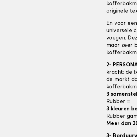
kofferbak
originele tex
En voor een
universele 
voegen. Dez
maar zeer b
kofferbakma
2- PERSON
kracht: de t
de markt da
kofferbak
3 samenste
Rubber =
3 kleuren b
Rubber ga
Meer dan 3
3- Borduur