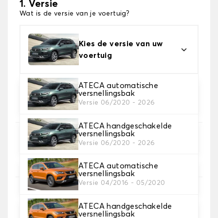
1. Versie
Wat is de versie van je voertuig?
Kies de versie van uw
voertuig
ATECA automatische
versnellingsbak
2. Materiaal
Versie 06/2020 - 2026
Kies het materiaal van uw kofferbakmat
ATECA handgeschakelde
versnellingsbak
3. Tapijt kleuren
Versie 06/2020 - 2026
Kies de kleur van je tapijt kofferruimte.
ATECA automatische
versnellingsbak
Versie 04/2016 - 05/2020
4. Materiaal riem
Kies het materiaal voor de riem.
ATECA handgeschakelde
versnellingsbak