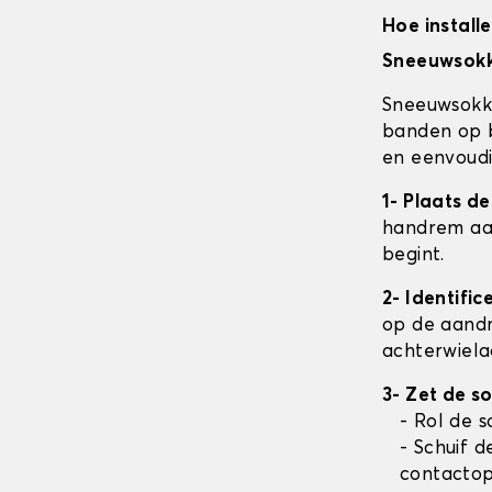
Hoe install
Sneeuwsokk
Sneeuwsokke
banden op b
en eenvoudi
1- Plaats d
handrem aan
begint.
2- Identifi
op de aandr
achterwielaa
3- Zet de s
- Rol de 
- Schuif 
contactop