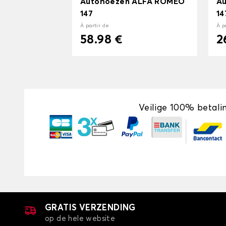
Autohoezen ALFA ROMEO
A
147
14
À partir de
À p
58.98 €
2
Veilige 100% betali
GRATIS VERZENDING
op de hele website