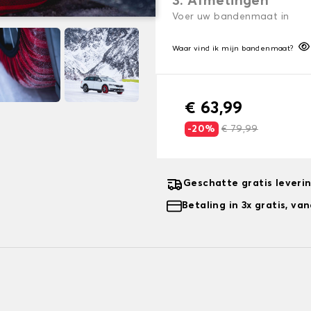
3. Afmetingen
Voer uw bandenmaat in
Waar vind ik mijn bandenmaat?
€ 63,99
-20%
€ 79,99
Geschatte gratis leveri
Betaling in 3x gratis, v