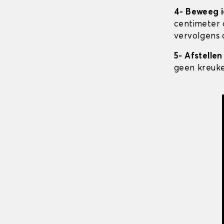
4- Beweeg i
centimeter 
vervolgens d
5- Afstelle
geen kreukel