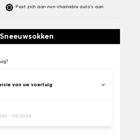
Past zich aan non-chainable auto's aan
w Sneeuwsokken
uig?
ersie van uw voertuig
2000 - 09/2004
n voor uw behoeftes