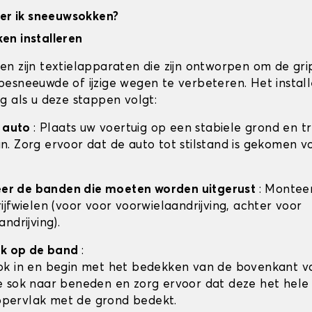
eer ik sneeuwsokken?
en installeren
n zijn textielapparaten die zijn ontworpen om de gri
esneeuwde of ijzige wegen te verbeteren. Het installe
g als u deze stappen volgt:
e auto
: Plaats uw voertuig op een stabiele grond en t
. Zorg ervoor dat de auto tot stilstand is gekomen v
ceer de banden die moeten worden uitgerust
: Montee
ijfwielen (voor voor voorwielaandrijving, achter voor
ndrijving).
ok op de band
:
sok in en begin met het bedekken van de bovenkant v
de sok naar beneden en zorg ervoor dat deze het hele
pervlak met de grond bedekt.