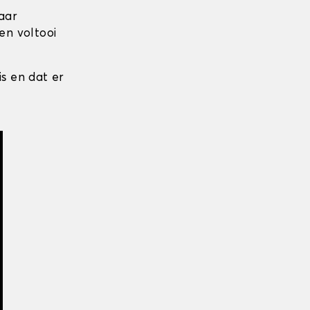
aar
en voltooi
is en dat er