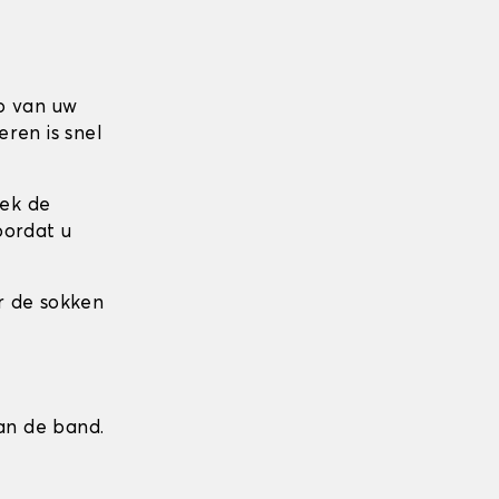
p van uw
ren is snel
rek de
oordat u
r de sokken
an de band.