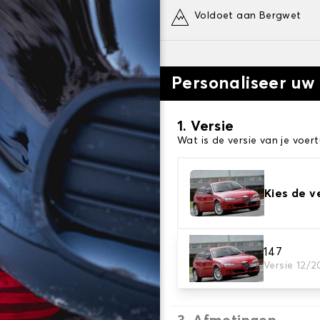
Voldoet aan Bergwet
Personaliseer u
1. Versie
Wat is de versie van je voert
Kies de v
2. Sokken afwerken
147
Versie 12/
Kies de juiste sneeuwsokke