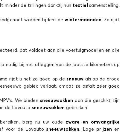
lt minder de trillingen dankzij hun
textiel
samenstelling,
bondgenoot worden tijdens de
wintermaanden
. Zo rijdt
ecteerd, dat voldoet aan alle voertuigmodellen en alle
ulp nodig bij het afleggen van de laatste kilometers op
amma rijdt u net zo goed op de
sneeuw
als op de droge
esneeuwd gebied verlaat, omdat ze asfalt zeer goed
.
n MPV’s. We bieden
sneeuwsokken
aan die geschikt zijn
kan de Lovauto
sneeuwsokken
gebruiken.
te bereiken, berg nu uw oude
zware en omvangrijke
ief voor de Lovauto
sneeuwsokken.
Lage
prijzen
en