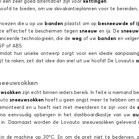
l een zeer goed alternatief zijn voor
kettingen
.
 hoofd te bieden, om uw skivakantieplannen voor te bereide
p-hoezen die u op uw
banden
plaatst om op
besneeuwde of i
ken voor SMART FORTWO
Sneeuwsokken voor SMA
ze effectief te beschermen tegen
sneeuw
en ijs. De
sneeuw
nceerde technologieën, die de
weg
of uw
banden
en velgen
ESP of ABS.
mdat hun unieke ontwerp zorgt voor een ideale aanpassing
t te raken, zet dat idee dan snel uit uw hoofd! De Lovauto
s
 sneeuwsokken
uwsokken
zijn echt binnen ieders bereik. In feite is niemand 
vauto
sneeuwsokken
hoeft u geen angst meer te hebben om 
emonteerd en u hoeft niet met meerderen te zijn voor de
rna eenvoudig opbergen in het dashboardkastje van uw
a
e in. Daarnaast worden de Lovauto
sneeuwsokken geleverd 
in de machine op 30°C. En om de pret niet te bederven, z