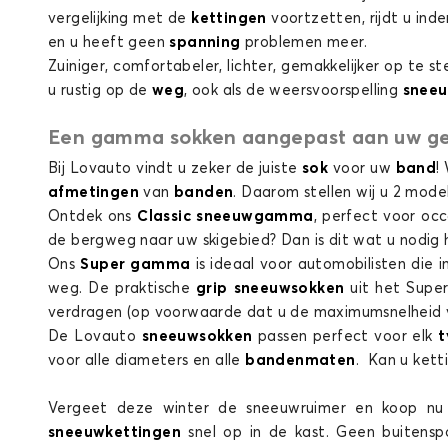
vergelijking met de
kettingen
voortzetten, rijdt u in
en u heeft geen
spanning
problemen meer.
Zuiniger, comfortabeler, lichter, gemakkelijker op te s
u rustig op de
weg
, ook als de weersvoorspelling
snee
Een gamma sokken aangepast aan uw ge
Bij Lovauto vindt u zeker de juiste
sok
voor uw
band
!
afmetingen
van
banden
. Daarom stellen wij u 2 mode
Ontdek ons
Classic sneeuwgamma
, perfect voor occ
de bergweg naar uw skigebied? Dan is dit wat u nodig 
Ons
Super gamma
is ideaal voor automobilisten die
weg. De praktische
grip sneeuwsokken
uit het Supe
verdragen (op voorwaarde dat u de maximumsnelheid v
De Lovauto
sneeuwsokken
passen perfect voor elk
voor alle diameters en alle
bandenmaten
. Kan u kett
Vergeet deze winter de sneeuwruimer en koop n
sneeuwkettingen
snel op in de kast. Geen buitens