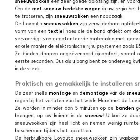
sneeuwsokken
een zeer goede oplossing zijn, en voora
Om de
met sneeuw bedekte wegen
in uw regio het
te trotseren, zijn
sneeuwsokken
een noodzaak.
De Lovauto
sneeuwsokken
zijn verwijderbare antisli
Sneeuwsok
vorm van een
textiel
hoes die de band afdekt om de
vervaardigt van gepatenteerde materialen met geava
enkele manier de elektronische rijhulpsystemen zoals 
Ze bieden daarom ongeëvenaard rijcomfort, vooral o
eerste seconden. Dus als u bang bent ze onderweg kwij
in de steek.
Praktisch en gemakkelijk te installeren
De zeer snelle
montage
en
demontage
van de
snee
regen bij het verlaten van het werk. Maar met de Lo
Ze worden in minder dan 5 minuten op de
banden
g
brengen, op uw knieën in de
sneeuw
! U kan ze daa
sneeuwsokken zijn heel licht en nemen weinig ruimt
beschermen tijdens het opzetten.
De herbruikbare Lovauto
sneeuwsokken zijn wasbaar 