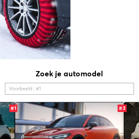
Zoek je automodel
#1
#3