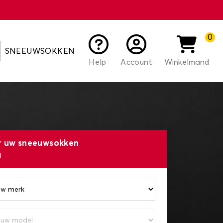
0
SNEEUWSOKKEN
Help
Account
Winkelmand
r uw sneeuwsokken
g