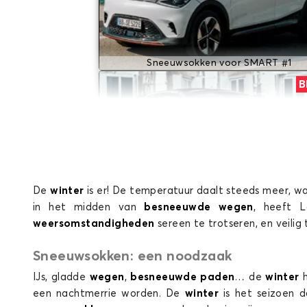
Sneeuwsokken voor SMART #1
B
De
winter
is er! De temperatuur daalt steeds meer, 
in het midden van
besneeuwde wegen
, heeft 
Sneeuwsokken voor SMART BRABUS
weersomstandigheden
sereen te trotseren, en veilig 
Sneeuwsokken: een noodzaak
IJs, gladde
wegen
,
besneeuwde paden
… de
winter
een nachtmerrie worden. De
winter
is het seizoen 