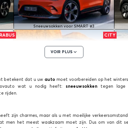
Sneeuwsokken voor SMART #3
RABUS
CITY
VOIR PLUS
wat betekent dat u uw
auto
moet voorbereiden op het winters
Lovauto wat u nodig heeft:
sneeuwsokken
tegen lag
Sneeuwsokken voor SMART CITY
te rijden.
FORTWO
heeft zijn charmes, maar als u met moeilijke verkeersomstand
dat men het meest waakzaam moet zijn. Dus om van dit seizo