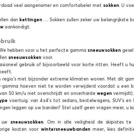
derdaad veel aangenamer en comfortabeler met
sokken
. U voe
tellen dan
kettingen
… Sokken zullen zeker uw belangrijkste 
uw
aankondigt.
bruik
 We hebben voor u het perfecte gamma
sneeuwsokken
gesel
llen
sneeuwsokken
voor.
asioneel gebruik of bijvoorbeeld voor korte ritten. Heeft u h
heeft.
 in regio's met bijzonder extreme klimaten wonen. Met dit g
r-gamma hoeven niet te worden verwijderd voordat u een b
an 50 km/u niet overschrijdt en onverharde
wegen
vermijdt)
type
voertuig: van 4x4's tot sedans, bestelwagens, SUV's e
ingen leggen op uw banden? Stel uzelf geen vragen meer, u 
u uw
sneeuwsokken
. Om in alle veiligheid de skipistes 
porige kosten voor
wintersneeuwbanden
meer, kies definit