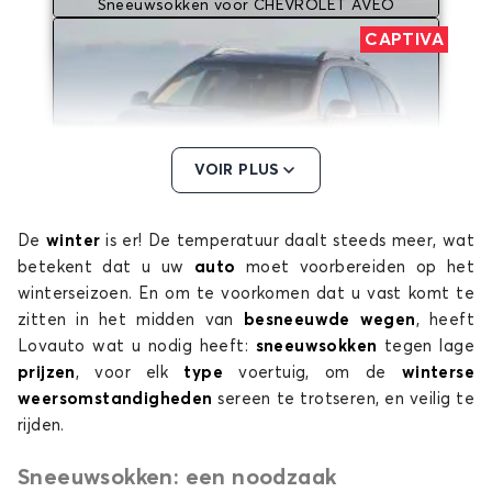
Sneeuwsokken voor CHEVROLET AVEO
CAPTIVA
VOIR PLUS
De
winter
is er! De temperatuur daalt steeds meer, wat
Sneeuwsokken voor CHEVROLET CAPTIVA
betekent dat u uw
auto
moet voorbereiden op het
CRUZE
winterseizoen. En om te voorkomen dat u vast komt te
zitten in het midden van
besneeuwde wegen
, heeft
Lovauto wat u nodig heeft:
sneeuwsokken
tegen lage
prijzen
, voor elk
type
voertuig, om de
winterse
weersomstandigheden
sereen te trotseren, en veilig te
rijden.
Sneeuwsokken: een noodzaak