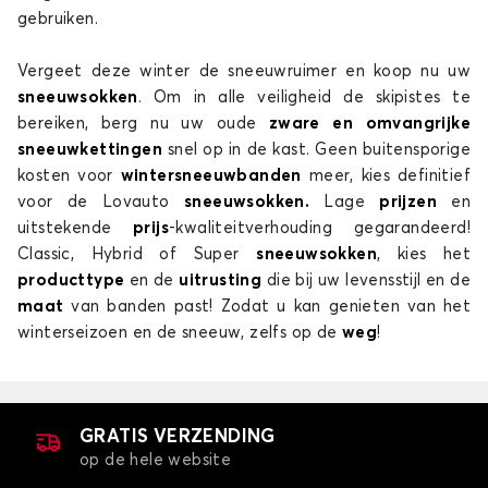
gebruiken.
Vergeet deze winter de sneeuwruimer en koop nu uw
sneeuwsokken
. Om in alle veiligheid de skipistes te
bereiken, berg nu uw oude
zware en omvangrijke
sneeuwkettingen
snel op in de kast. Geen buitensporige
kosten voor
wintersneeuwbanden
meer, kies definitief
voor de Lovauto
sneeuwsokken.
Lage
prijzen
en
uitstekende
prijs
-kwaliteitverhouding gegarandeerd!
Classic, Hybrid of Super
sneeuwsokken
, kies het
producttype
en de
uitrusting
die bij uw levensstijl en de
maat
van banden past! Zodat u kan genieten van het
winterseizoen en de sneeuw, zelfs op de
weg
!
GRATIS VERZENDING
op de hele website