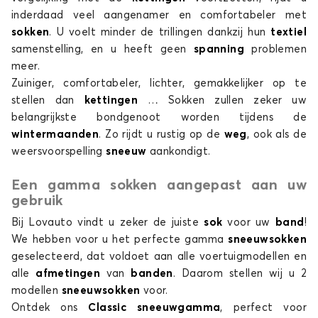
inderdaad veel aangenamer en comfortabeler met
ORLANDO
sokken
. U voelt minder de trillingen dankzij hun
textiel
samenstelling, en u heeft geen
spanning
problemen
meer.
Zuiniger, comfortabeler, lichter, gemakkelijker op te
stellen dan
kettingen
… Sokken zullen zeker uw
belangrijkste bondgenoot worden tijdens de
wintermaanden
. Zo rijdt u rustig op de
weg
, ook als de
weersvoorspelling
sneeuw
aankondigt.
Sneeuwsokken voor CHEVROLET ORLANDO
SPARK
Een gamma sokken aangepast aan uw
gebruik
Bij Lovauto vindt u zeker de juiste
sok
voor uw
band
!
We hebben voor u het perfecte gamma
sneeuwsokken
geselecteerd, dat voldoet aan alle voertuigmodellen en
alle
afmetingen
van
banden
. Daarom stellen wij u 2
modellen
sneeuwsokken
voor.
Ontdek ons
Classic sneeuwgamma
, perfect voor
Sneeuwsokken voor CHEVROLET SPARK