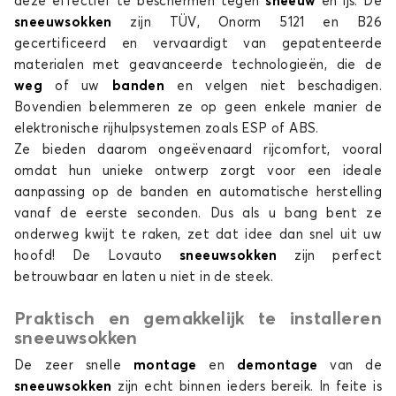
deze effectief te beschermen tegen
sneeuw
en ijs. De
sneeuwsokken
zijn TÜV, Onorm 5121 en B26
LACETTI
gecertificeerd en vervaardigt van gepatenteerde
materialen met geavanceerde technologieën, die de
weg
of uw
banden
en velgen niet beschadigen.
Bovendien belemmeren ze op geen enkele manier de
elektronische rijhulpsystemen zoals ESP of ABS.
Ze bieden daarom ongeëvenaard rijcomfort, vooral
omdat hun unieke ontwerp zorgt voor een ideale
aanpassing op de banden en automatische herstelling
Sneeuwsokken voor CHEVROLET LACETTI
vanaf de eerste seconden. Dus als u bang bent ze
MALIBU
onderweg kwijt te raken, zet dat idee dan snel uit uw
hoofd! De Lovauto
sneeuwsokken
zijn perfect
betrouwbaar en laten u niet in de steek.
Praktisch en gemakkelijk te installeren
sneeuwsokken
De zeer snelle
montage
en
demontage
van de
sneeuwsokken
zijn echt binnen ieders bereik. In feite is
Sneeuwsokken voor CHEVROLET MALIBU