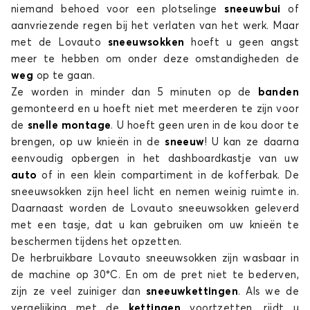
niemand behoed voor een plotselinge
sneeuwbui
of
MATIZ
aanvriezende regen bij het verlaten van het werk. Maar
met de Lovauto
sneeuwsokken
hoeft u geen angst
meer te hebben om onder deze omstandigheden de
weg
op te gaan.
Ze worden in minder dan 5 minuten op de
banden
gemonteerd en u hoeft niet met meerderen te zijn voor
de
snelle montage
. U hoeft geen uren in de kou door te
brengen, op uw knieën in de
sneeuw
! U kan ze daarna
Sneeuwsokken voor CHEVROLET MATIZ
eenvoudig opbergen in het dashboardkastje van uw
NUBIRA
auto
of in een klein compartiment in de kofferbak. De
sneeuwsokken zijn heel licht en nemen weinig ruimte in.
Daarnaast worden de Lovauto
sneeuwsokken geleverd
met een tasje, dat u kan gebruiken om uw knieën te
beschermen tijdens het opzetten.
De herbruikbare Lovauto
sneeuwsokken zijn wasbaar in
de machine op 30°C. En om de pret niet te bederven,
zijn ze veel zuiniger dan
sneeuwkettingen
. Als we de
Sneeuwsokken voor CHEVROLET NUBIRA
vergelijking met de
kettingen
voortzetten, rijdt u