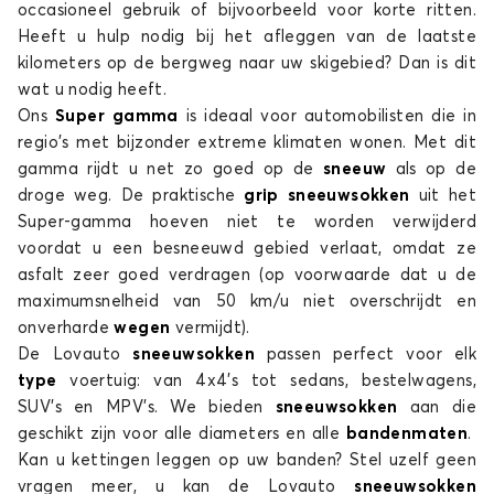
occasioneel gebruik of bijvoorbeeld voor korte ritten.
TRAX
Heeft u hulp nodig bij het afleggen van de laatste
kilometers op de bergweg naar uw skigebied? Dan is dit
wat u nodig heeft.
Ons
Super gamma
is ideaal voor automobilisten die in
regio's met bijzonder extreme klimaten wonen. Met dit
gamma rijdt u net zo goed op de
sneeuw
als op de
droge weg. De praktische
grip sneeuwsokken
uit het
Super-gamma hoeven niet te worden verwijderd
Sneeuwsokken voor CHEVROLET TRAX
voordat u een besneeuwd gebied verlaat, omdat ze
VOLT
asfalt zeer goed verdragen (op voorwaarde dat u de
maximumsnelheid van 50 km/u niet overschrijdt en
onverharde
wegen
vermijdt).
De Lovauto
sneeuwsokken
passen perfect voor elk
type
voertuig: van 4x4's tot sedans, bestelwagens,
SUV's en MPV’s. We bieden
sneeuwsokken
aan die
geschikt zijn voor alle diameters en alle
bandenmaten
.
Kan u kettingen leggen op uw banden? Stel uzelf geen
Sneeuwsokken voor CHEVROLET VOLT
vragen meer, u kan de Lovauto
sneeuwsokken