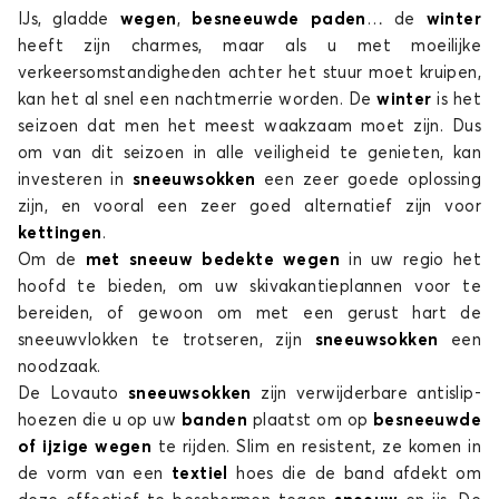
Sneeuwsokken voor CHEVROLET CRUZE
IJs, gladde
wegen
,
besneeuwde paden
… de
winter
EPICA
heeft zijn charmes, maar als u met moeilijke
verkeersomstandigheden achter het stuur moet kruipen,
kan het al snel een nachtmerrie worden. De
winter
is het
seizoen dat men het meest waakzaam moet zijn. Dus
om van dit seizoen in alle veiligheid te genieten, kan
investeren in
sneeuwsokken
een zeer goede oplossing
zijn, en vooral een zeer goed alternatief zijn voor
kettingen
.
Sneeuwsokken voor CHEVROLET EPICA
Om de
met sneeuw bedekte wegen
in uw regio het
KALOS
hoofd te bieden, om uw skivakantieplannen voor te
bereiden, of gewoon om met een gerust hart de
sneeuwvlokken te trotseren, zijn
sneeuwsokken
een
noodzaak.
De Lovauto
sneeuwsokken
zijn verwijderbare antislip-
hoezen die u op uw
banden
plaatst om op
besneeuwde
of ijzige wegen
te rijden. Slim en resistent, ze komen in
de vorm van een
textiel
hoes die de band afdekt om
Sneeuwsokken voor CHEVROLET KALOS