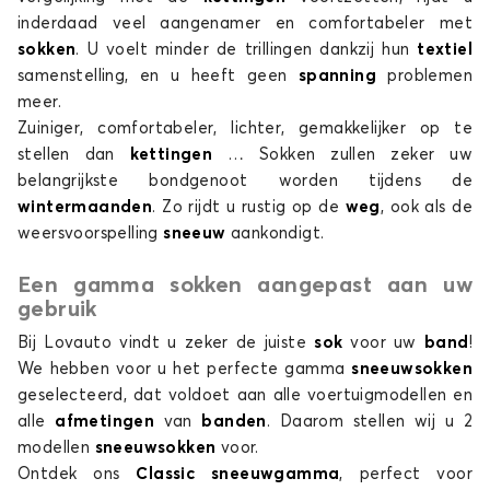
inderdaad veel aangenamer en comfortabeler met
e-ULYSSE
sokken
. U voelt minder de trillingen dankzij hun
textiel
samenstelling, en u heeft geen
spanning
problemen
meer.
Zuiniger, comfortabeler, lichter, gemakkelijker op te
stellen dan
kettingen
… Sokken zullen zeker uw
belangrijkste bondgenoot worden tijdens de
wintermaanden
. Zo rijdt u rustig op de
weg
, ook als de
weersvoorspelling
sneeuw
aankondigt.
Sneeuwsokken voor FIAT e-ULYSSE
FREEMONT
Een gamma sokken aangepast aan uw
gebruik
Bij Lovauto vindt u zeker de juiste
sok
voor uw
band
!
We hebben voor u het perfecte gamma
sneeuwsokken
geselecteerd, dat voldoet aan alle voertuigmodellen en
alle
afmetingen
van
banden
. Daarom stellen wij u 2
modellen
sneeuwsokken
voor.
Ontdek ons
Classic sneeuwgamma
, perfect voor
Sneeuwsokken voor FIAT FREEMONT