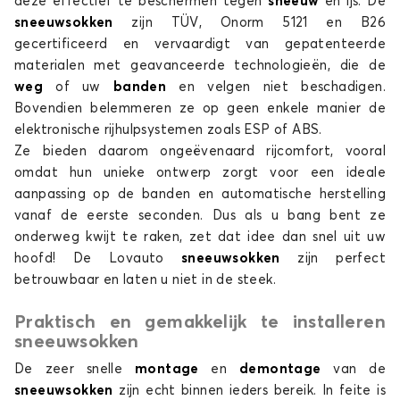
deze effectief te beschermen tegen
sneeuw
en ijs. De
sneeuwsokken
zijn TÜV, Onorm 5121 en B26
BRAVO
gecertificeerd en vervaardigt van gepatenteerde
materialen met geavanceerde technologieën, die de
weg
of uw
banden
en velgen niet beschadigen.
Bovendien belemmeren ze op geen enkele manier de
elektronische rijhulpsystemen zoals ESP of ABS.
Ze bieden daarom ongeëvenaard rijcomfort, vooral
omdat hun unieke ontwerp zorgt voor een ideale
aanpassing op de banden en automatische herstelling
Sneeuwsokken voor FIAT BRAVO
vanaf de eerste seconden. Dus als u bang bent ze
COUPE
onderweg kwijt te raken, zet dat idee dan snel uit uw
hoofd! De Lovauto
sneeuwsokken
zijn perfect
betrouwbaar en laten u niet in de steek.
Praktisch en gemakkelijk te installeren
sneeuwsokken
De zeer snelle
montage
en
demontage
van de
sneeuwsokken
zijn echt binnen ieders bereik. In feite is
Sneeuwsokken voor FIAT COUPE