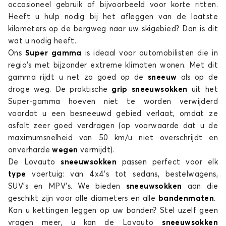
occasioneel gebruik of bijvoorbeeld voor korte ritten.
GRANDE PUNTO
Heeft u hulp nodig bij het afleggen van de laatste
kilometers op de bergweg naar uw skigebied? Dan is dit
wat u nodig heeft.
Ons
Super gamma
is ideaal voor automobilisten die in
regio's met bijzonder extreme klimaten wonen. Met dit
gamma rijdt u net zo goed op de
sneeuw
als op de
droge weg. De praktische
grip sneeuwsokken
uit het
Super-gamma hoeven niet te worden verwijderd
Sneeuwsokken voor FIAT GRANDE PUNTO
voordat u een besneeuwd gebied verlaat, omdat ze
IDEA
asfalt zeer goed verdragen (op voorwaarde dat u de
maximumsnelheid van 50 km/u niet overschrijdt en
onverharde
wegen
vermijdt).
De Lovauto
sneeuwsokken
passen perfect voor elk
type
voertuig: van 4x4's tot sedans, bestelwagens,
SUV's en MPV’s. We bieden
sneeuwsokken
aan die
geschikt zijn voor alle diameters en alle
bandenmaten
.
Kan u kettingen leggen op uw banden? Stel uzelf geen
Sneeuwsokken voor FIAT IDEA
vragen meer, u kan de Lovauto
sneeuwsokken