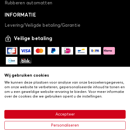
QUBO
Rubberen automatten
INFORMATIE
Levering/Veiligde betaling/Garantie
Veilige betaling
Sneeuwsokken voor FIAT QUBO
SCUDO
Wij gebruiken cookies
We kunnen deze plaatsen voor analyse van onze bezoekersgegevens,
om onze website te verbeteren, gepersonaliseerde inhoud te tonen en
om u een geweldige website-ervaring te bieden. Voor meer informatie
over de cookies die we gebruiken opent u de instellingen.
-
© Copyright 2026 Lovauto
•
Algemene verkoopvoorwaarden
Privacy- en cookiebeleid
Accepteer
•
Livraison
Sneeuwsokken voor FIAT SCUDO
Personaliseren