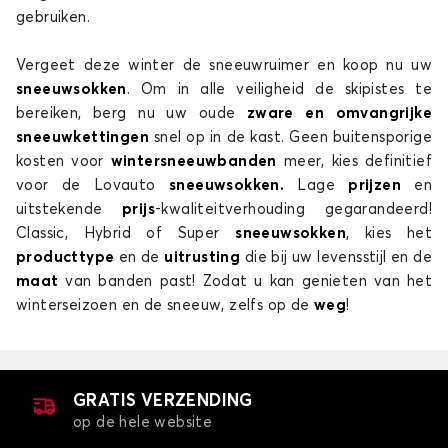
MAREA
gebruiken.
Vergeet deze winter de sneeuwruimer en koop nu uw
sneeuwsokken
. Om in alle veiligheid de skipistes te
bereiken, berg nu uw oude
zware en omvangrijke
sneeuwkettingen
snel op in de kast. Geen buitensporige
kosten voor
wintersneeuwbanden
meer, kies definitief
voor de Lovauto
sneeuwsokken.
Lage
prijzen
en
Sneeuwsokken voor FIAT MAREA
uitstekende
prijs
-kwaliteitverhouding gegarandeerd!
Classic, Hybrid of Super
sneeuwsokken
, kies het
MULTIPLA
producttype
en de
uitrusting
die bij uw levensstijl en de
maat
van banden past! Zodat u kan genieten van het
winterseizoen en de sneeuw, zelfs op de
weg
!
GRATIS VERZENDING
op de hele website
Sneeuwsokken voor FIAT MULTIPLA