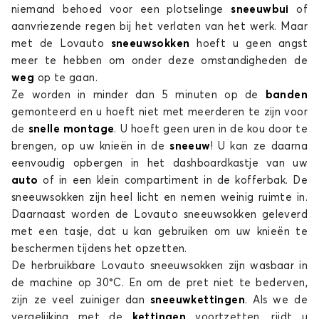
niemand behoed voor een plotselinge
sneeuwbui
of
CROMA
aanvriezende regen bij het verlaten van het werk. Maar
met de Lovauto
sneeuwsokken
hoeft u geen angst
meer te hebben om onder deze omstandigheden de
weg
op te gaan.
Ze worden in minder dan 5 minuten op de
banden
gemonteerd en u hoeft niet met meerderen te zijn voor
de
snelle montage
. U hoeft geen uren in de kou door te
brengen, op uw knieën in de
sneeuw
! U kan ze daarna
Sneeuwsokken voor FIAT CROMA
eenvoudig opbergen in het dashboardkastje van uw
DOBLO
auto
of in een klein compartiment in de kofferbak. De
sneeuwsokken zijn heel licht en nemen weinig ruimte in.
Daarnaast worden de Lovauto
sneeuwsokken geleverd
met een tasje, dat u kan gebruiken om uw knieën te
beschermen tijdens het opzetten.
De herbruikbare Lovauto
sneeuwsokken zijn wasbaar in
de machine op 30°C. En om de pret niet te bederven,
zijn ze veel zuiniger dan
sneeuwkettingen
. Als we de
Sneeuwsokken voor FIAT DOBLO
vergelijking met de
kettingen
voortzetten, rijdt u