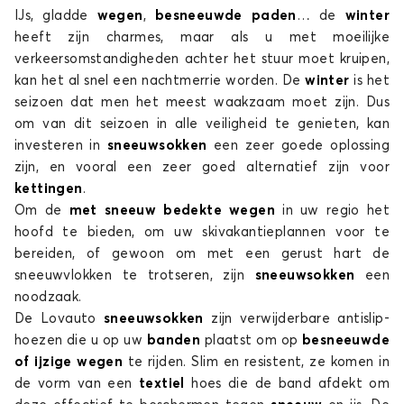
Sneeuwsokken voor FIAT 600
IJs, gladde
wegen
,
besneeuwde paden
… de
winter
BARCHETTA
heeft zijn charmes, maar als u met moeilijke
verkeersomstandigheden achter het stuur moet kruipen,
kan het al snel een nachtmerrie worden. De
winter
is het
seizoen dat men het meest waakzaam moet zijn. Dus
om van dit seizoen in alle veiligheid te genieten, kan
investeren in
sneeuwsokken
een zeer goede oplossing
zijn, en vooral een zeer goed alternatief zijn voor
kettingen
.
Sneeuwsokken voor FIAT BARCHETTA
Om de
met sneeuw bedekte wegen
in uw regio het
BRAVA
hoofd te bieden, om uw skivakantieplannen voor te
bereiden, of gewoon om met een gerust hart de
sneeuwvlokken te trotseren, zijn
sneeuwsokken
een
noodzaak.
De Lovauto
sneeuwsokken
zijn verwijderbare antislip-
hoezen die u op uw
banden
plaatst om op
besneeuwde
of ijzige wegen
te rijden. Slim en resistent, ze komen in
de vorm van een
textiel
hoes die de band afdekt om
Sneeuwsokken voor FIAT BRAVA