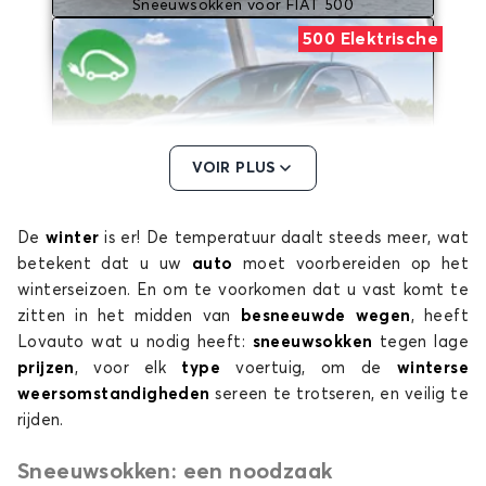
Sneeuwsokken voor FIAT 500
500 Elektrische
VOIR PLUS
De
winter
is er! De temperatuur daalt steeds meer, wat
Sneeuwsokken voor FIAT 500 Elektrische
betekent dat u uw
auto
moet voorbereiden op het
600
winterseizoen. En om te voorkomen dat u vast komt te
zitten in het midden van
besneeuwde wegen
, heeft
Lovauto wat u nodig heeft:
sneeuwsokken
tegen lage
prijzen
, voor elk
type
voertuig, om de
winterse
weersomstandigheden
sereen te trotseren, en veilig te
rijden.
Sneeuwsokken: een noodzaak