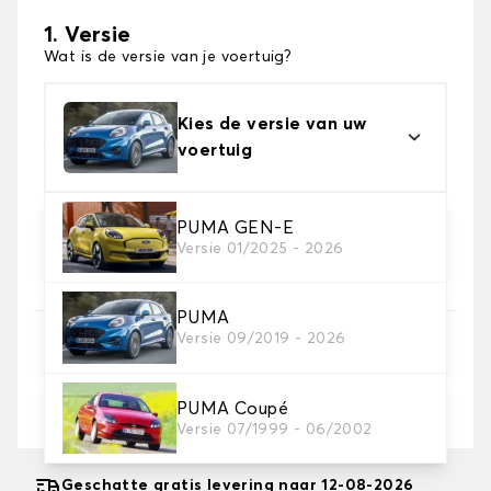
1. Versie
Wat is de versie van je voertuig?
Kies de versie van uw
voertuig
2. Sokken afwerken
PUMA GEN-E
Versie 01/2025 - 2026
Kies de juiste sneeuwsokken voor uw behoeftes
PUMA
3. Afmetingen
Versie 09/2019 - 2026
Voer uw bandenmaat in
PUMA Coupé
Waar vind ik mijn bandenmaat?
Versie 07/1999 - 06/2002
Geschatte gratis levering naar 12-08-2026