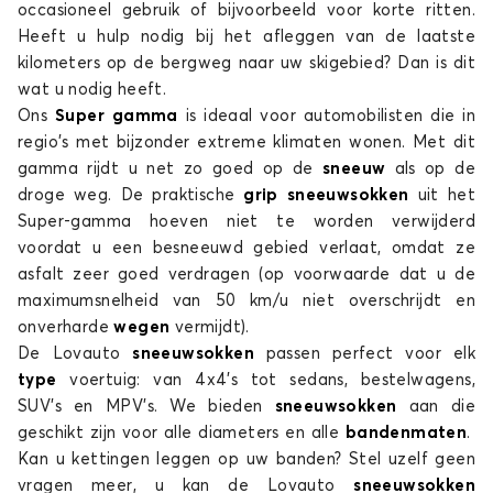
occasioneel gebruik of bijvoorbeeld voor korte ritten.
Heeft u hulp nodig bij het afleggen van de laatste
kilometers op de bergweg naar uw skigebied? Dan is dit
wat u nodig heeft.
Ons
Super gamma
is ideaal voor automobilisten die in
regio's met bijzonder extreme klimaten wonen. Met dit
gamma rijdt u net zo goed op de
sneeuw
als op de
droge weg. De praktische
grip sneeuwsokken
uit het
Super-gamma hoeven niet te worden verwijderd
voordat u een besneeuwd gebied verlaat, omdat ze
asfalt zeer goed verdragen (op voorwaarde dat u de
maximumsnelheid van 50 km/u niet overschrijdt en
onverharde
wegen
vermijdt).
De Lovauto
sneeuwsokken
passen perfect voor elk
type
voertuig: van 4x4's tot sedans, bestelwagens,
SUV's en MPV’s. We bieden
sneeuwsokken
aan die
geschikt zijn voor alle diameters en alle
bandenmaten
.
Kan u kettingen leggen op uw banden? Stel uzelf geen
vragen meer, u kan de Lovauto
sneeuwsokken