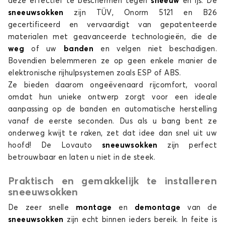
deze effectief te beschermen tegen
sneeuw
en ijs. De
sneeuwsokken
zijn TÜV, Onorm 5121 en B26
gecertificeerd en vervaardigt van gepatenteerde
materialen met geavanceerde technologieën, die de
weg
of uw
banden
en velgen niet beschadigen.
Bovendien belemmeren ze op geen enkele manier de
elektronische rijhulpsystemen zoals ESP of ABS.
Ze bieden daarom ongeëvenaard rijcomfort, vooral
omdat hun unieke ontwerp zorgt voor een ideale
aanpassing op de banden en automatische herstelling
vanaf de eerste seconden. Dus als u bang bent ze
onderweg kwijt te raken, zet dat idee dan snel uit uw
hoofd! De Lovauto
sneeuwsokken
zijn perfect
betrouwbaar en laten u niet in de steek.
Praktisch en gemakkelijk te installeren
sneeuwsokken
De zeer snelle
montage
en
demontage
van de
sneeuwsokken
zijn echt binnen ieders bereik. In feite is