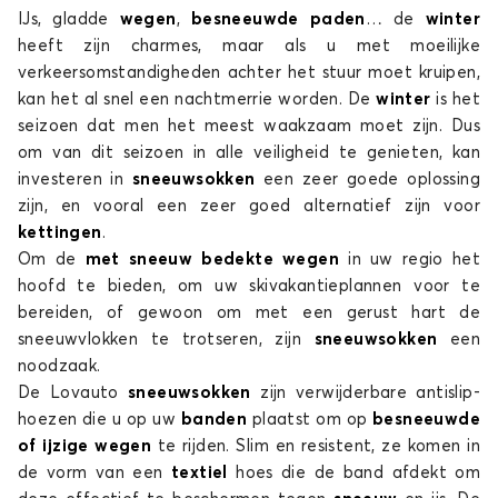
Sneeuwsokken voor DR 5.0
IJs, gladde
wegen
,
besneeuwde paden
… de
winter
6.0
heeft zijn charmes, maar als u met moeilijke
verkeersomstandigheden achter het stuur moet kruipen,
kan het al snel een nachtmerrie worden. De
winter
is het
seizoen dat men het meest waakzaam moet zijn. Dus
om van dit seizoen in alle veiligheid te genieten, kan
investeren in
sneeuwsokken
een zeer goede oplossing
zijn, en vooral een zeer goed alternatief zijn voor
kettingen
.
Sneeuwsokken voor DR 6.0
Om de
met sneeuw bedekte wegen
in uw regio het
hoofd te bieden, om uw skivakantieplannen voor te
bereiden, of gewoon om met een gerust hart de
sneeuwvlokken te trotseren, zijn
sneeuwsokken
een
noodzaak.
De Lovauto
sneeuwsokken
zijn verwijderbare antislip-
hoezen die u op uw
banden
plaatst om op
besneeuwde
of ijzige wegen
te rijden. Slim en resistent, ze komen in
de vorm van een
textiel
hoes die de band afdekt om