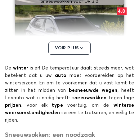
Sneeuwsokken voor DR 3.0
4.0
VOIR PLUS
De
winter
is er! De temperatuur daalt steeds meer, wat
Sneeuwsokken voor DR 4.0
betekent dat u uw
auto
moet voorbereiden op het
5.0
winterseizoen. En om te voorkomen dat u vast komt te
zitten in het midden van
besneeuwde wegen
, heeft
Lovauto wat u nodig heeft:
sneeuwsokken
tegen lage
prijzen
, voor elk
type
voertuig, om de
winterse
weersomstandigheden
sereen te trotseren, en veilig te
rijden.
Sneeuwsokken: een noodzaak