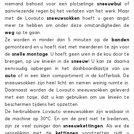
niemand behoed voor een plotselinge
sneeuwbui
of
aanvriezende regen bij het verlaten van het werk. Maar
met de Lovauto
sneeuwsokken
hoeft u geen angst
meer te hebben om onder deze omstandigheden de
weg
op te gaan.
Ze worden in minder dan 5 minuten op de
banden
gemonteerd en u hoeft niet met meerderen te zijn voor
de
snelle montage
. U hoeft geen uren in de kou door te
brengen, op uw knieën in de
sneeuw
! U kan ze daarna
eenvoudig opbergen in het dashboardkastje van uw
auto
of in een klein compartiment in de kofferbak. De
sneeuwsokken zijn heel licht en nemen weinig ruimte in.
Daarnaast worden de Lovauto
sneeuwsokken geleverd
met een tasje, dat u kan gebruiken om uw knieën te
beschermen tijdens het opzetten.
De herbruikbare Lovauto
sneeuwsokken zijn wasbaar in
de machine op 30°C. En om de pret niet te bederven,
zijn ze veel zuiniger dan
sneeuwkettingen
. Als we de
vergelijking met de
kettingen
voortzetten, rijdt u