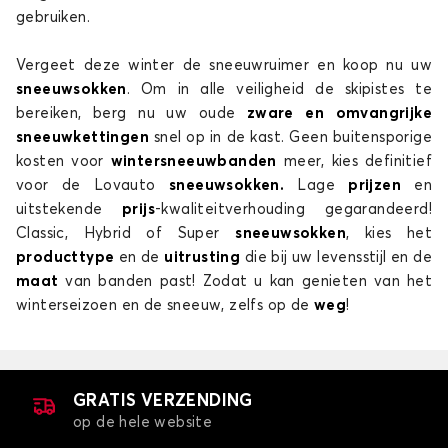
gebruiken.
Vergeet deze winter de sneeuwruimer en koop nu uw
sneeuwsokken
. Om in alle veiligheid de skipistes te
bereiken, berg nu uw oude
zware en omvangrijke
sneeuwkettingen
snel op in de kast. Geen buitensporige
kosten voor
wintersneeuwbanden
meer, kies definitief
voor de Lovauto
sneeuwsokken.
Lage
prijzen
en
uitstekende
prijs
-kwaliteitverhouding gegarandeerd!
Classic, Hybrid of Super
sneeuwsokken
, kies het
producttype
en de
uitrusting
die bij uw levensstijl en de
maat
van banden past! Zodat u kan genieten van het
winterseizoen en de sneeuw, zelfs op de
weg
!
GRATIS VERZENDING
op de hele website