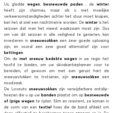
IJs, gladde
wegen
,
besneeuwde paden
… de
winter
heeft zijn charmes, maar als u met moeilijke
verkeersomstandigheden achter het stuur moet kruipen,
kan het al snel een nachtmerrie worden. De
winter
is het
seizoen dat men het meest waakzaam moet zijn. Dus
om van dit seizoen in alle veiligheid te genieten, kan
investeren in
sneeuwsokken
een zeer goede oplossing
zijn, en vooral een zeer goed alternatief zijn voor
kettingen
.
Om de
met sneeuw bedekte wegen
in uw regio het
hoofd te bieden, om uw skivakantieplannen voor te
bereiden, of gewoon om met een gerust hart de
sneeuwvlokken te trotseren, zijn
sneeuwsokken
een
noodzaak.
De Lovauto
sneeuwsokken
zijn verwijderbare antislip-
hoezen die u op uw
banden
plaatst om op
besneeuwde
of ijzige wegen
te rijden. Slim en resistent, ze komen in
de vorm van een
textiel
hoes die de band afdekt om