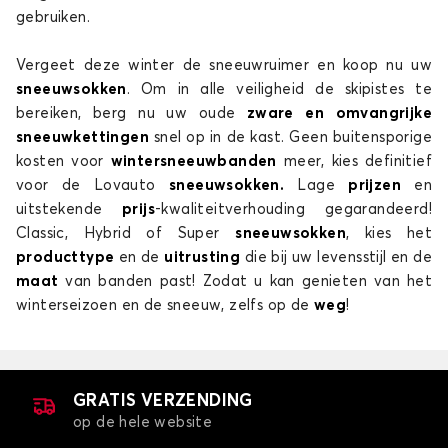
gebruiken.
Vergeet deze winter de sneeuwruimer en koop nu uw
sneeuwsokken
. Om in alle veiligheid de skipistes te
bereiken, berg nu uw oude
zware en omvangrijke
sneeuwkettingen
snel op in de kast. Geen buitensporige
kosten voor
wintersneeuwbanden
meer, kies definitief
voor de Lovauto
sneeuwsokken.
Lage
prijzen
en
uitstekende
prijs
-kwaliteitverhouding gegarandeerd!
Classic, Hybrid of Super
sneeuwsokken
, kies het
producttype
en de
uitrusting
die bij uw levensstijl en de
maat
van banden past! Zodat u kan genieten van het
winterseizoen en de sneeuw, zelfs op de
weg
!
GRATIS VERZENDING
op de hele website