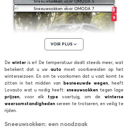
Sneeuwsokken voor OMODA 5
Sneeuwsokken voor OMODA 7
7
9
VOIR PLUS
De
winter
is er! De temperatuur daalt steeds meer, wat
betekent dat u uw
auto
moet voorbereiden op het
Sneeuwsokken voor OMODA 9
winterseizoen. En om te voorkomen dat u vast komt te
zitten in het midden van
besneeuwde wegen
, heeft
Lovauto wat u nodig heeft:
sneeuwsokken
tegen lage
prijzen
, voor elk
type
voertuig, om de
winterse
weersomstandigheden
sereen te trotseren, en veilig te
rijden.
Sneeuwsokken: een noodzaak