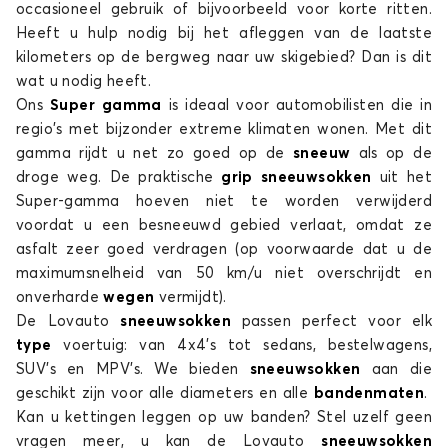
occasioneel gebruik of bijvoorbeeld voor korte ritten.
Heeft u hulp nodig bij het afleggen van de laatste
kilometers op de bergweg naar uw skigebied? Dan is dit
wat u nodig heeft.
Ons
Super gamma
is ideaal voor automobilisten die in
regio's met bijzonder extreme klimaten wonen. Met dit
gamma rijdt u net zo goed op de
sneeuw
als op de
droge weg. De praktische
grip sneeuwsokken
uit het
Super-gamma hoeven niet te worden verwijderd
voordat u een besneeuwd gebied verlaat, omdat ze
asfalt zeer goed verdragen (op voorwaarde dat u de
maximumsnelheid van 50 km/u niet overschrijdt en
onverharde
wegen
vermijdt).
De Lovauto
sneeuwsokken
passen perfect voor elk
type
voertuig: van 4x4's tot sedans, bestelwagens,
SUV's en MPV’s. We bieden
sneeuwsokken
aan die
geschikt zijn voor alle diameters en alle
bandenmaten
.
Kan u kettingen leggen op uw banden? Stel uzelf geen
vragen meer, u kan de Lovauto
sneeuwsokken