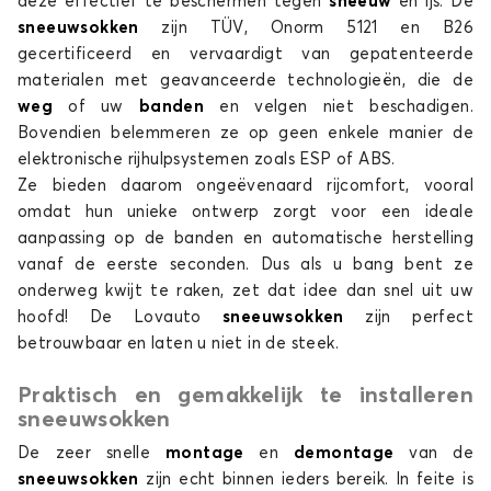
deze effectief te beschermen tegen
sneeuw
en ijs. De
sneeuwsokken
zijn TÜV, Onorm 5121 en B26
gecertificeerd en vervaardigt van gepatenteerde
materialen met geavanceerde technologieën, die de
weg
of uw
banden
en velgen niet beschadigen.
Bovendien belemmeren ze op geen enkele manier de
elektronische rijhulpsystemen zoals ESP of ABS.
Ze bieden daarom ongeëvenaard rijcomfort, vooral
omdat hun unieke ontwerp zorgt voor een ideale
aanpassing op de banden en automatische herstelling
vanaf de eerste seconden. Dus als u bang bent ze
onderweg kwijt te raken, zet dat idee dan snel uit uw
hoofd! De Lovauto
sneeuwsokken
zijn perfect
betrouwbaar en laten u niet in de steek.
Praktisch en gemakkelijk te installeren
sneeuwsokken
De zeer snelle
montage
en
demontage
van de
sneeuwsokken
zijn echt binnen ieders bereik. In feite is