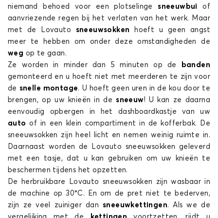
niemand behoed voor een plotselinge
sneeuwbui
of
aanvriezende regen bij het verlaten van het werk. Maar
met de Lovauto
sneeuwsokken
hoeft u geen angst
meer te hebben om onder deze omstandigheden de
weg
op te gaan.
Ze worden in minder dan 5 minuten op de
banden
gemonteerd en u hoeft niet met meerderen te zijn voor
de
snelle montage
. U hoeft geen uren in de kou door te
brengen, op uw knieën in de
sneeuw
! U kan ze daarna
eenvoudig opbergen in het dashboardkastje van uw
auto
of in een klein compartiment in de kofferbak. De
sneeuwsokken zijn heel licht en nemen weinig ruimte in.
Daarnaast worden de Lovauto
sneeuwsokken geleverd
met een tasje, dat u kan gebruiken om uw knieën te
beschermen tijdens het opzetten.
De herbruikbare Lovauto
sneeuwsokken zijn wasbaar in
de machine op 30°C. En om de pret niet te bederven,
zijn ze veel zuiniger dan
sneeuwkettingen
. Als we de
vergelijking met de
kettingen
voortzetten, rijdt u