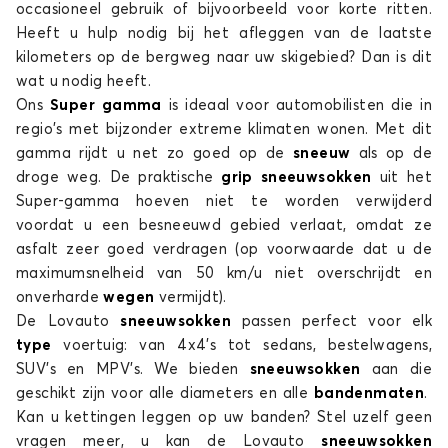
occasioneel gebruik of bijvoorbeeld voor korte ritten.
Heeft u hulp nodig bij het afleggen van de laatste
kilometers op de bergweg naar uw skigebied? Dan is dit
wat u nodig heeft.
Ons
Super gamma
is ideaal voor automobilisten die in
regio's met bijzonder extreme klimaten wonen. Met dit
gamma rijdt u net zo goed op de
sneeuw
als op de
droge weg. De praktische
grip sneeuwsokken
uit het
Super-gamma hoeven niet te worden verwijderd
voordat u een besneeuwd gebied verlaat, omdat ze
asfalt zeer goed verdragen (op voorwaarde dat u de
maximumsnelheid van 50 km/u niet overschrijdt en
onverharde
wegen
vermijdt).
De Lovauto
sneeuwsokken
passen perfect voor elk
type
voertuig: van 4x4's tot sedans, bestelwagens,
SUV's en MPV’s. We bieden
sneeuwsokken
aan die
geschikt zijn voor alle diameters en alle
bandenmaten
.
Kan u kettingen leggen op uw banden? Stel uzelf geen
vragen meer, u kan de Lovauto
sneeuwsokken