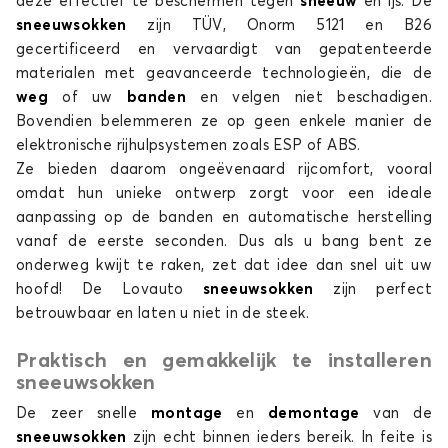
deze effectief te beschermen tegen
sneeuw
en ijs. De
sneeuwsokken
zijn TÜV, Onorm 5121 en B26
PATRIOT
gecertificeerd en vervaardigt van gepatenteerde
materialen met geavanceerde technologieën, die de
weg
of uw
banden
en velgen niet beschadigen.
Bovendien belemmeren ze op geen enkele manier de
elektronische rijhulpsystemen zoals ESP of ABS.
Ze bieden daarom ongeëvenaard rijcomfort, vooral
omdat hun unieke ontwerp zorgt voor een ideale
aanpassing op de banden en automatische herstelling
Sneeuwsokken voor JEEP PATRIOT
vanaf de eerste seconden. Dus als u bang bent ze
RENEGADE
onderweg kwijt te raken, zet dat idee dan snel uit uw
hoofd! De Lovauto
sneeuwsokken
zijn perfect
betrouwbaar en laten u niet in de steek.
Praktisch en gemakkelijk te installeren
sneeuwsokken
De zeer snelle
montage
en
demontage
van de
sneeuwsokken
zijn echt binnen ieders bereik. In feite is
Sneeuwsokken voor JEEP RENEGADE