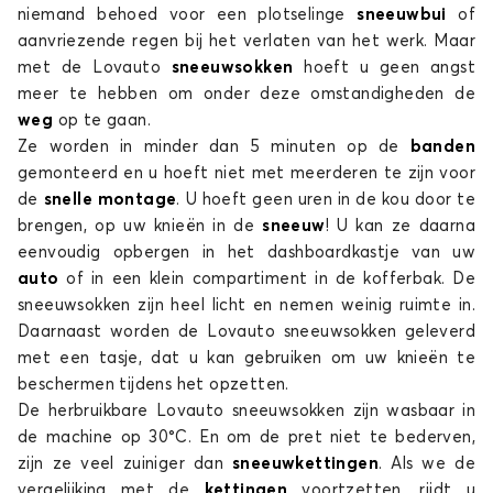
niemand behoed voor een plotselinge
sneeuwbui
of
WRANGLER
aanvriezende regen bij het verlaten van het werk. Maar
met de Lovauto
sneeuwsokken
hoeft u geen angst
meer te hebben om onder deze omstandigheden de
weg
op te gaan.
Ze worden in minder dan 5 minuten op de
banden
gemonteerd en u hoeft niet met meerderen te zijn voor
de
snelle montage
. U hoeft geen uren in de kou door te
brengen, op uw knieën in de
sneeuw
! U kan ze daarna
Sneeuwsokken voor JEEP WRANGLER
eenvoudig opbergen in het dashboardkastje van uw
auto
of in een klein compartiment in de kofferbak. De
sneeuwsokken zijn heel licht en nemen weinig ruimte in.
Daarnaast worden de Lovauto
sneeuwsokken geleverd
met een tasje, dat u kan gebruiken om uw knieën te
beschermen tijdens het opzetten.
De herbruikbare Lovauto
sneeuwsokken zijn wasbaar in
de machine op 30°C. En om de pret niet te bederven,
zijn ze veel zuiniger dan
sneeuwkettingen
. Als we de
vergelijking met de
kettingen
voortzetten, rijdt u