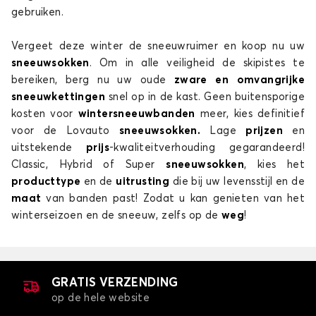
gebruiken.
Vergeet deze winter de sneeuwruimer en koop nu uw
sneeuwsokken
. Om in alle veiligheid de skipistes te
bereiken, berg nu uw oude
zware en omvangrijke
sneeuwkettingen
snel op in de kast. Geen buitensporige
kosten voor
wintersneeuwbanden
meer, kies definitief
voor de Lovauto
sneeuwsokken.
Lage
prijzen
en
uitstekende
prijs
-kwaliteitverhouding gegarandeerd!
Classic, Hybrid of Super
sneeuwsokken
, kies het
producttype
en de
uitrusting
die bij uw levensstijl en de
maat
van banden past! Zodat u kan genieten van het
winterseizoen en de sneeuw, zelfs op de
weg
!
GRATIS VERZENDING
op de hele website