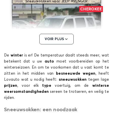
Sneeuwsokken voor JEEP AVENGER
CHEROKEE
VOIR PLUS
De
winter
is er! De temperatuur daalt steeds meer, wat
Sneeuwsokken voor JEEP CHEROKEE
betekent dat u uw
auto
moet voorbereiden op het
COMMANDER
winterseizoen. En om te voorkomen dat u vast komt te
zitten in het midden van
besneeuwde wegen
, heeft
Lovauto wat u nodig heeft:
sneeuwsokken
tegen lage
prijzen
, voor elk
type
voertuig, om de
winterse
weersomstandigheden
sereen te trotseren, en veilig te
rijden.
Sneeuwsokken: een noodzaak