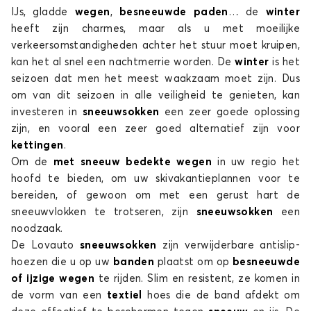
Sneeuwsokken voor JEEP COMMANDER
IJs, gladde
wegen
,
besneeuwde paden
… de
winter
COMPASS
heeft zijn charmes, maar als u met moeilijke
verkeersomstandigheden achter het stuur moet kruipen,
kan het al snel een nachtmerrie worden. De
winter
is het
seizoen dat men het meest waakzaam moet zijn. Dus
om van dit seizoen in alle veiligheid te genieten, kan
investeren in
sneeuwsokken
een zeer goede oplossing
zijn, en vooral een zeer goed alternatief zijn voor
kettingen
.
Sneeuwsokken voor JEEP COMPASS
Om de
met sneeuw bedekte wegen
in uw regio het
GRAND CHEROKEE
hoofd te bieden, om uw skivakantieplannen voor te
bereiden, of gewoon om met een gerust hart de
sneeuwvlokken te trotseren, zijn
sneeuwsokken
een
noodzaak.
De Lovauto
sneeuwsokken
zijn verwijderbare antislip-
hoezen die u op uw
banden
plaatst om op
besneeuwde
of ijzige wegen
te rijden. Slim en resistent, ze komen in
de vorm van een
textiel
hoes die de band afdekt om
Sneeuwsokken voor JEEP GRAND CHEROKEE