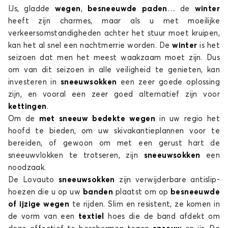
Sneeuwsokken voor LANCIA LYBRA
IJs, gladde
wegen
,
besneeuwde paden
… de
winter
MUSA
heeft zijn charmes, maar als u met moeilijke
verkeersomstandigheden achter het stuur moet kruipen,
kan het al snel een nachtmerrie worden. De
winter
is het
seizoen dat men het meest waakzaam moet zijn. Dus
om van dit seizoen in alle veiligheid te genieten, kan
investeren in
sneeuwsokken
een zeer goede oplossing
zijn, en vooral een zeer goed alternatief zijn voor
kettingen
.
Sneeuwsokken voor LANCIA MUSA
Om de
met sneeuw bedekte wegen
in uw regio het
PHEDRA
hoofd te bieden, om uw skivakantieplannen voor te
bereiden, of gewoon om met een gerust hart de
sneeuwvlokken te trotseren, zijn
sneeuwsokken
een
noodzaak.
De Lovauto
sneeuwsokken
zijn verwijderbare antislip-
hoezen die u op uw
banden
plaatst om op
besneeuwde
of ijzige wegen
te rijden. Slim en resistent, ze komen in
de vorm van een
textiel
hoes die de band afdekt om
Sneeuwsokken voor LANCIA PHEDRA