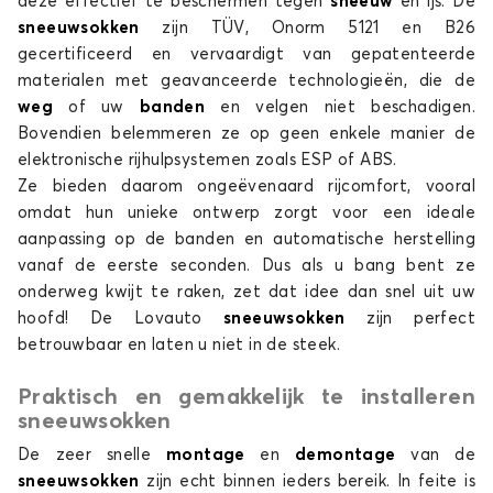
deze effectief te beschermen tegen
sneeuw
en ijs. De
sneeuwsokken
zijn TÜV, Onorm 5121 en B26
THEMA
gecertificeerd en vervaardigt van gepatenteerde
materialen met geavanceerde technologieën, die de
weg
of uw
banden
en velgen niet beschadigen.
Bovendien belemmeren ze op geen enkele manier de
elektronische rijhulpsystemen zoals ESP of ABS.
Ze bieden daarom ongeëvenaard rijcomfort, vooral
omdat hun unieke ontwerp zorgt voor een ideale
aanpassing op de banden en automatische herstelling
Sneeuwsokken voor LANCIA THEMA
vanaf de eerste seconden. Dus als u bang bent ze
THESIS
onderweg kwijt te raken, zet dat idee dan snel uit uw
hoofd! De Lovauto
sneeuwsokken
zijn perfect
betrouwbaar en laten u niet in de steek.
Praktisch en gemakkelijk te installeren
sneeuwsokken
De zeer snelle
montage
en
demontage
van de
sneeuwsokken
zijn echt binnen ieders bereik. In feite is
Sneeuwsokken voor LANCIA THESIS