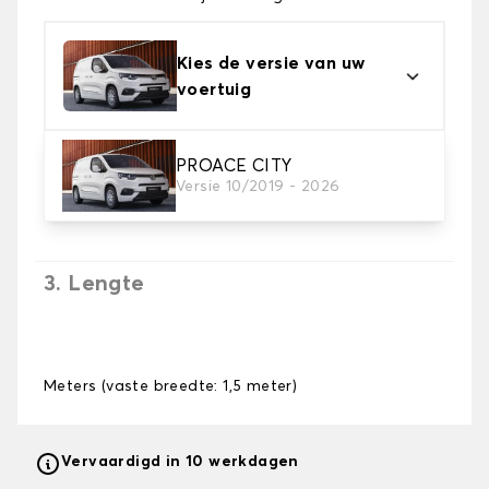
Kies de versie van uw
voertuig
PROACE CITY
2. Tapijt kleuren
Versie 10/2019 - 2026
Kies de kleur van je tapijt kofferruimte.
3. Lengte
Meters (vaste breedte: 1,5 meter)
Vervaardigd in 10 werkdagen