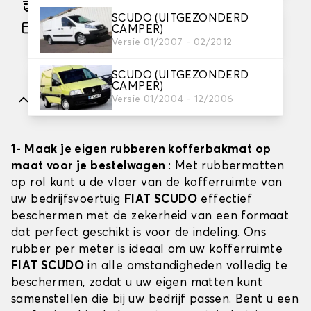
Geschatte gratis levering naar 27-08-2026
SCUDO (UITGEZONDERD
Betaling in 3x gratis, vanaf €60 aankoop.
CAMPER)
Versie 01/2007 - 02/2012
SCUDO (UITGEZONDERD
CAMPER)
Kenmerken
Versie 01/2004 - 12/2006
1- Maak je eigen rubberen kofferbakmat op
maat voor je bestelwagen
: Met rubbermatten
op rol kunt u de vloer van de kofferruimte van
uw bedrijfsvoertuig
FIAT SCUDO
effectief
beschermen met de zekerheid van een formaat
dat perfect geschikt is voor de indeling. Ons
rubber per meter is ideaal om uw kofferruimte
FIAT SCUDO
in alle omstandigheden volledig te
beschermen, zodat u uw eigen matten kunt
samenstellen die bij uw bedrijf passen. Bent u een