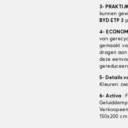
3- PRAKTIJ
kunnen gew
BYD ETP 3
p
4- ECONOM
van gerecyc
gemaakt van
dragen aan 
deze eenvou
gereduceerde
5- Details 
Kleuren: zwa
6- Activa
: 
Geluiddempe
Verkoopeenh
150x200 cm