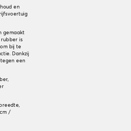
rhoud en
jfsvoertuig
jn gemaakt
 rubber is
om bij te
tie. Dankzij
 tegen een
ber,
er
breedte,
 cm /