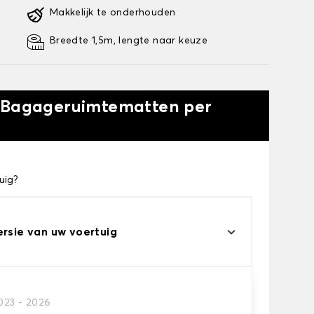
Makkelijk te onderhouden
Breedte 1,5m, lengte naar keuze
w Bagageruimtematten per
uig?
ersie van uw voertuig
2023 - 2026
offerruimte.