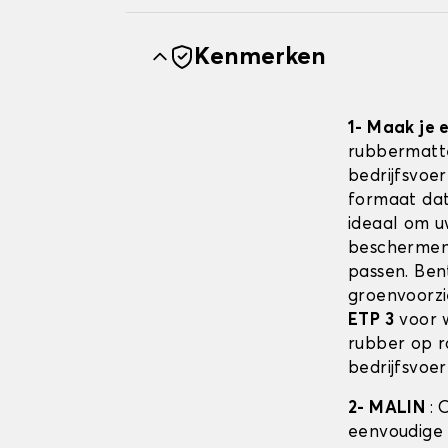
Kenmerken
1- Maak je
rubbermatte
bedrijfsvoe
formaat dat
ideaal om u
beschermen,
passen. Bent
groenvoorzi
ETP 3
voor w
rubber op r
bedrijfsvoer
2- MALIN
: 
eenvoudige 