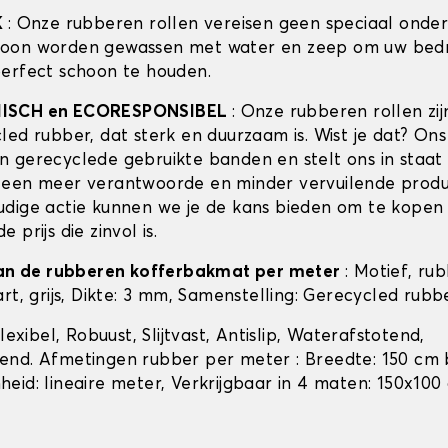
K
: Onze rubberen rollen vereisen geen speciaal onde
oon worden gewassen met water en zeep om uw bedri
erfect schoon te houden.
ISCH en ECORESPONSIBEL
: Onze rubberen rollen zi
led rubber, dat sterk en duurzaam is. Wist je dat? Ons
 gerecyclede gebruikte banden en stelt ons in staat 
een meer verantwoorde en minder vervuilende produc
dige actie kunnen we je de kans bieden om te kopen
 prijs die zinvol is.
van de rubberen kofferbakmat per meter
: Motief, rub
rt, grijs, Dikte: 3 mm, Samenstelling: Gerecycled rubb
Flexibel, Robuust, Slijtvast, Antislip, Waterafstotend,
nd. Afmetingen rubber per meter : Breedte: 150 cm 
eid: lineaire meter, Verkrijgbaar in 4 maten: 150x100