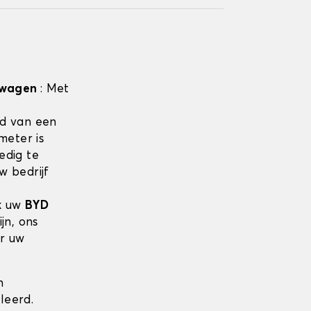
elwagen
: Met
d van een
meter is
edig te
w bedrijf
jk uw
BYD
jn, ons
or uw
n
leerd.