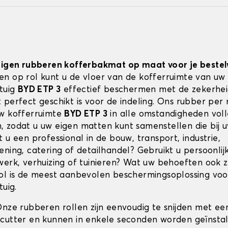
 eigen rubberen kofferbakmat op maat voor je best
n op rol kunt u de vloer van de kofferruimte van uw
rtuig
BYD ETP 3
effectief beschermen met de zekerhei
 perfect geschikt is voor de indeling. Ons rubber per 
w kofferruimte
BYD ETP 3
in alle omstandigheden voll
 zodat u uw eigen matten kunt samenstellen die bij u
 u een professional in de bouw, transport, industrie,
ening, catering of detailhandel? Gebruikt u persoonli
erk, verhuizing of tuinieren? Wat uw behoeften ook zi
ol is de meest aanbevolen beschermingsoplossing vo
tuig.
Onze rubberen rollen zijn eenvoudig te snijden met ee
cutter en kunnen in enkele seconden worden geïnstal