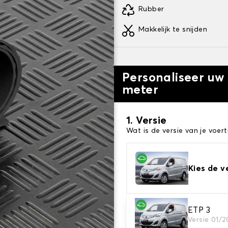
Rubber
Makkelijk te snijden
Personaliseer u
meter
1. Versie
Wat is de versie van je voert
Kies de v
ETP 3
2. Tapijt kleuren
Versie 01/
Kies de kleur van je tapijt k