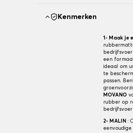
Kenmerken
1- Maak je
rubbermatte
bedrijfsvoe
een formaat
ideaal om u
te bescherm
passen. Bent
groenvoorzi
MOVANO
vo
rubber op r
bedrijfsvoer
2- MALIN
: 
eenvoudige 