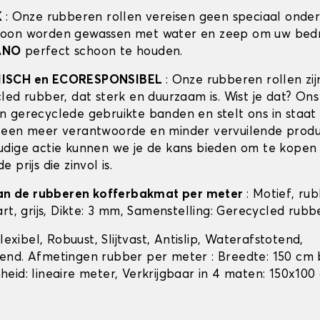
K
: Onze rubberen rollen vereisen geen speciaal onde
oon worden gewassen met water en zeep om uw bedri
ANO
perfect schoon te houden.
ISCH en ECORESPONSIBEL
: Onze rubberen rollen zi
led rubber, dat sterk en duurzaam is. Wist je dat? Ons
 gerecyclede gebruikte banden en stelt ons in staat 
een meer verantwoorde en minder vervuilende produc
dige actie kunnen we je de kans bieden om te kopen
 prijs die zinvol is.
van de rubberen kofferbakmat per meter
: Motief, rub
rt, grijs, Dikte: 3 mm, Samenstelling: Gerecycled rubb
Flexibel, Robuust, Slijtvast, Antislip, Waterafstotend,
nd. Afmetingen rubber per meter : Breedte: 150 cm 
eid: lineaire meter, Verkrijgbaar in 4 maten: 150x100