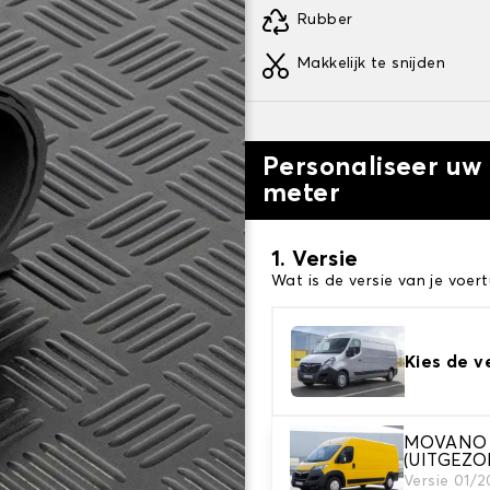
Rubber
Makkelijk te snijden
Personaliseer u
meter
1. Versie
Wat is de versie van je voert
Kies de v
MOVANO be
2. Tapijt kleuren
(UITGEZ
Kies de kleur van je tapijt k
Versie 01/