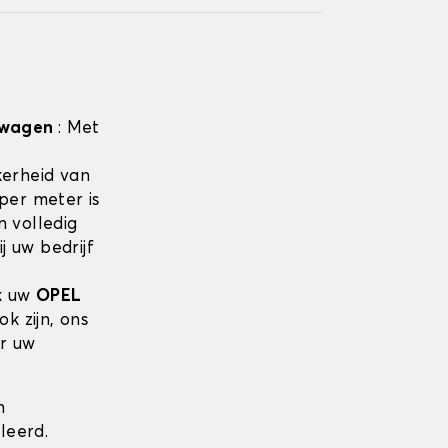
elwagen
: Met
erheid van
per meter is
 volledig
 uw bedrijf
jk uw
OPEL
k zijn, ons
or uw
n
leerd.