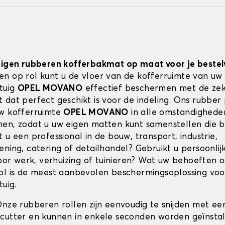
 eigen rubberen kofferbakmat op maat voor je best
n op rol kunt u de vloer van de kofferruimte van uw
rtuig
OPEL MOVANO
effectief beschermen met de zek
 dat perfect geschikt is voor de indeling. Ons rubber 
w kofferruimte
OPEL MOVANO
in alle omstandigheden
en, zodat u uw eigen matten kunt samenstellen die bij
 u een professional in de bouw, transport, industrie,
ening, catering of detailhandel? Gebruikt u persoonli
or werk, verhuizing of tuinieren? Wat uw behoeften oo
ol is de meest aanbevolen beschermingsoplossing vo
tuig.
Onze rubberen rollen zijn eenvoudig te snijden met ee
cutter en kunnen in enkele seconden worden geïnstal