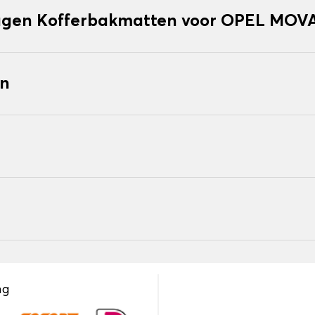
agen Kofferbakmatten voor OPEL MO
en
ng