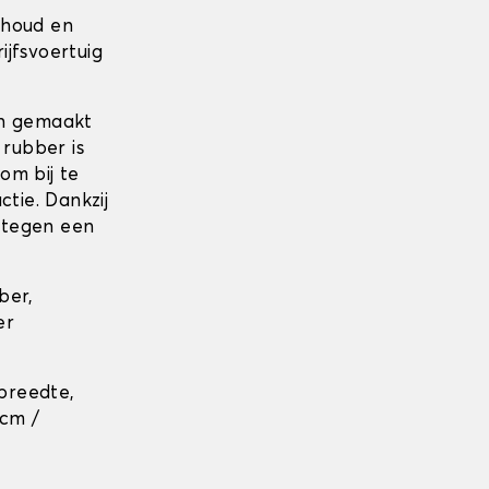
rhoud en
jfsvoertuig
jn gemaakt
 rubber is
om bij te
tie. Dankzij
 tegen een
ber,
er
breedte,
 cm /