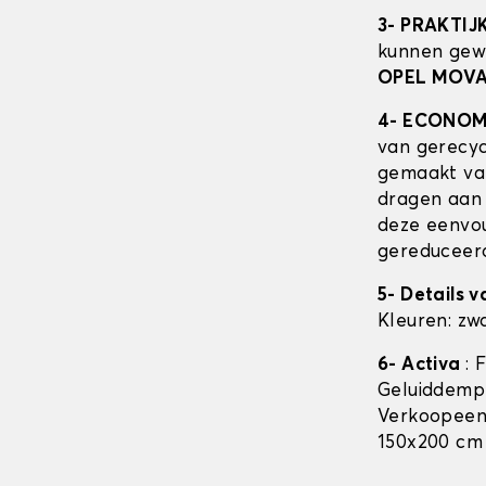
3- PRAKTIJ
kunnen gew
OPEL MOV
4- ECONOM
van gerecyc
gemaakt van
dragen aan 
deze eenvou
gereduceerde
5- Details 
Kleuren: zwa
6- Activa
: 
Geluiddempe
Verkoopeenh
150x200 cm