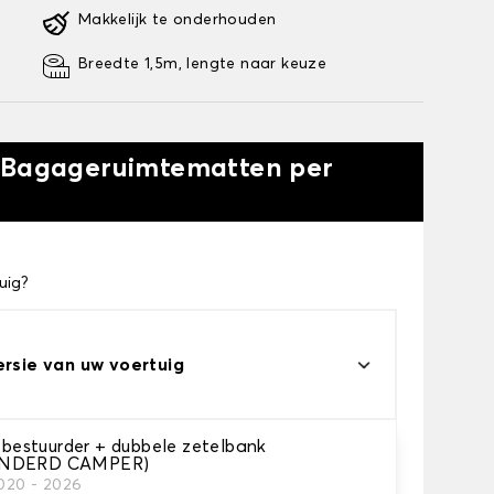
Makkelijk te onderhouden
Breedte 1,5m, lengte naar keuze
w Bagageruimtematten per
uig?
ersie van uw voertuig
stuurder + dubbele zetelbank
ONDERD CAMPER)
offerruimte.
2020 - 2026