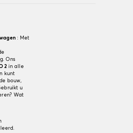
elwagen
: Met
de
ng. Ons
O 2
in alle
n kunt
 de bouw,
Gebruikt u
ieren? Wat
n
leerd.