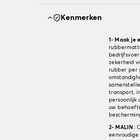
Kenmerken
1- Maak je
rubbermatte
bedrijfsvoe
zekerheid v
rubber per 
omstandighe
samenstellen
transport, i
persoonlijk
uw behoefte
bescherming
2- MALIN
: 
eenvoudige 