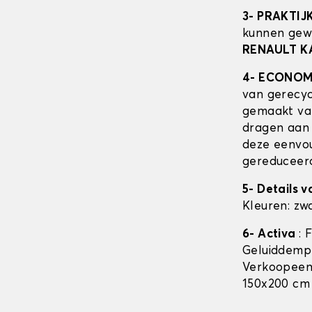
3- PRAKTIJ
kunnen gew
RENAULT K
4- ECONOM
van gerecyc
gemaakt van
dragen aan 
deze eenvou
gereduceerde
5- Details 
Kleuren: zwa
6- Activa
: 
Geluiddempe
Verkoopeenh
150x200 cm