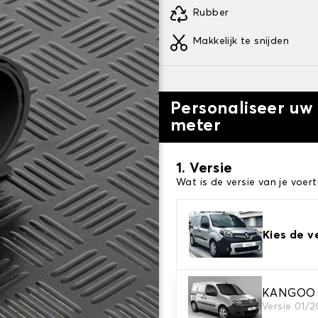
Rubber
Makkelijk te snijden
Personaliseer u
meter
1. Versie
Wat is de versie van je voert
Kies de v
KANGOO 
2. Tapijt kleuren
Versie 01/
Kies de kleur van je tapijt k