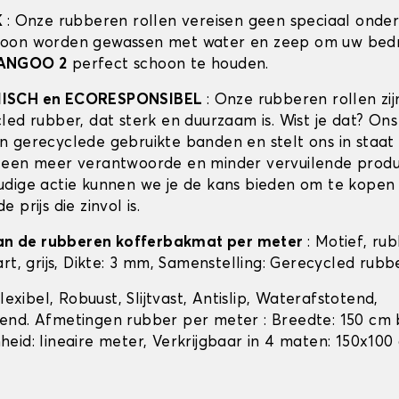
K
: Onze rubberen rollen vereisen geen speciaal onde
oon worden gewassen met water en zeep om uw bedri
ANGOO 2
perfect schoon te houden.
ISCH en ECORESPONSIBEL
: Onze rubberen rollen zi
led rubber, dat sterk en duurzaam is. Wist je dat? Ons
 gerecyclede gebruikte banden en stelt ons in staat 
een meer verantwoorde en minder vervuilende produc
dige actie kunnen we je de kans bieden om te kopen
 prijs die zinvol is.
van de rubberen kofferbakmat per meter
: Motief, rub
rt, grijs, Dikte: 3 mm, Samenstelling: Gerecycled rubb
Flexibel, Robuust, Slijtvast, Antislip, Waterafstotend,
nd. Afmetingen rubber per meter : Breedte: 150 cm 
eid: lineaire meter, Verkrijgbaar in 4 maten: 150x100