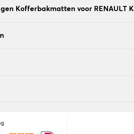
agen Kofferbakmatten voor RENAULT
en
ng