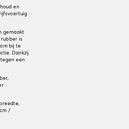
rhoud en
jfsvoertuig
jn gemaakt
 rubber is
om bij te
tie. Dankzij
 tegen een
ber,
er
breedte,
 cm /