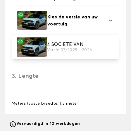
Kies de versie van uw
voertuig
4 SOCIETE VAN
2. Tapijt kleuren
Versie 07/2025 - 2026
Kies de kleur van je tapijt kofferruimte.
3. Lengte
Meters (vaste breedte: 1,5 meter)
Vervaardigd in 10 werkdagen