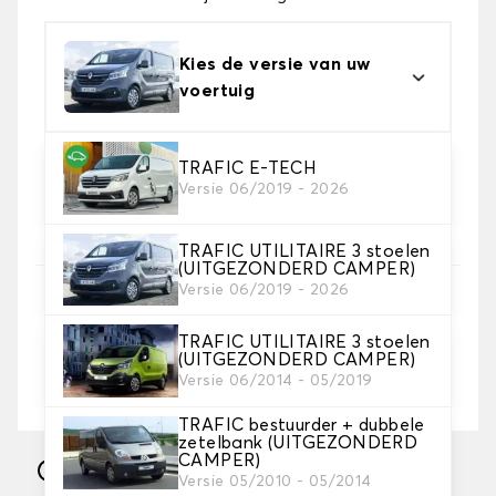
Kies de versie van uw
voertuig
TRAFIC E-TECH
2. Tapijt kleuren
Versie 06/2019 - 2026
Kies de kleur van je tapijt kofferruimte.
TRAFIC UTILITAIRE 3 stoelen
(UITGEZONDERD CAMPER)
3. Lengte
Versie 06/2019 - 2026
TRAFIC UTILITAIRE 3 stoelen
(UITGEZONDERD CAMPER)
Versie 06/2014 - 05/2019
Meters (vaste breedte: 1,5 meter)
TRAFIC bestuurder + dubbele
zetelbank (UITGEZONDERD
CAMPER)
Vervaardigd in 10 werkdagen
Versie 05/2010 - 05/2014