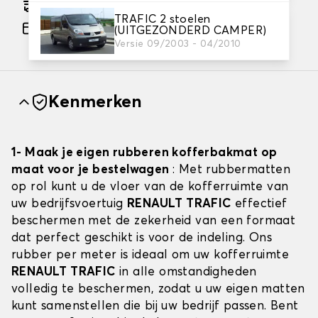
Geschatte gratis levering naar 27-08-2026
TRAFIC 2 stoelen
Betaling in 3x gratis, vanaf €60 aankoop.
(UITGEZONDERD CAMPER)
Versie 09/2003 - 04/2010
Kenmerken
1- Maak je eigen rubberen kofferbakmat op
maat voor je bestelwagen
: Met rubbermatten
op rol kunt u de vloer van de kofferruimte van
uw bedrijfsvoertuig
RENAULT TRAFIC
effectief
beschermen met de zekerheid van een formaat
dat perfect geschikt is voor de indeling. Ons
rubber per meter is ideaal om uw kofferruimte
RENAULT TRAFIC
in alle omstandigheden
volledig te beschermen, zodat u uw eigen matten
kunt samenstellen die bij uw bedrijf passen. Bent