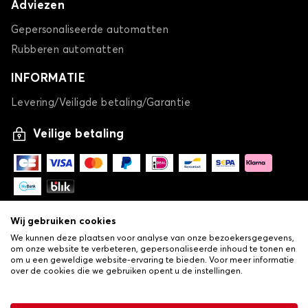
Adviezen
Gepersonaliseerde automatten
Rubberen automatten
INFORMATIE
Levering/Veiligde betaling/Garantie
Veilige betaling
Wij gebruiken cookies
We kunnen deze plaatsen voor analyse van onze bezoekersgegevens,
om onze website te verbeteren, gepersonaliseerde inhoud te tonen en
om u een geweldige website-ervaring te bieden. Voor meer informatie
over de cookies die we gebruiken opent u de instellingen.
-
© Copyright 2026 Lovauto
•
Algemene verkoopvoorwaarden
Privacy- en cookiebeleid