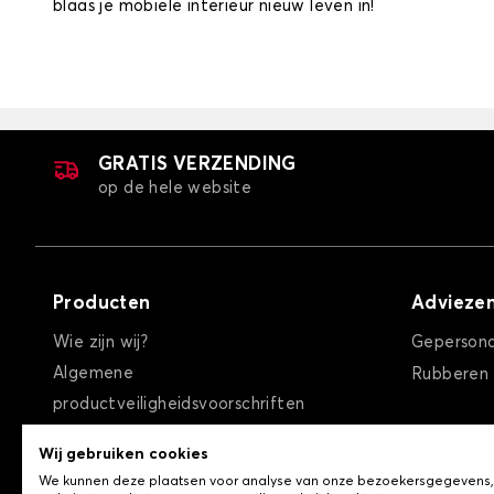
blaas je mobiele interieur nieuw leven in!
GRATIS VERZENDING
op de hele website
Producten
Advieze
Wie zijn wij?
Gepersona
Algemene
Rubberen
productveiligheidsvoorschriften
Algemene verkoopvoorwaarden
Wij gebruiken cookies
Privacybeleid / Cookies
We kunnen deze plaatsen voor analyse van onze bezoekersgegevens