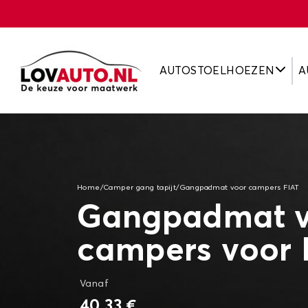
AUTOSTOELHOEZEN
A
Home
/
Camper gang tapijt
/
Gangpadmat voor campers FIAT
Gangpadmat v
campers voor 
Vanaf
40,33 €