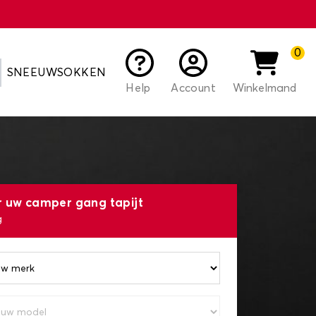
0
SNEEUWSOKKEN
Help
Account
Winkelmand
r uw camper gang tapijt
g