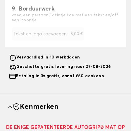
9. Borduurwerk
voeg een persoonlijk tintje toe met een tekst en/off
een icoontje
Tekst en logo toevoegen
+
8,00 €
Vervaardigd in 10 werkdagen
Geschatte gratis levering naar 27-08-2026
Betaling in 3x gratis, vanaf €60 aankoop.
Kenmerken
DE ENIGE GEPATENTEERDE AUTOGRIP© MAT OP