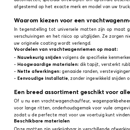
afgestemd op het exacte merk en model van uw truck, 
Waarom kiezen voor een vrachtwagenm
In tegenstelling tot universele matten zijn op maat
verschuivingen en het risico op uitglijden. Ze zorgen 
uw originele coating wordt verlengd.
Voordelen van vrachtwagenriemen op maat:
•
Nauwkeurig snijden
volgens de specifieke kenmerken
•
Hoogwaardige materialen:
dik tapijt, versterkt rub
•
Nette afwerkingen:
genaaide randen, verstevigingen
•
Eenvoudige installatie
, zonder ingewikkeld snijden 
Een breed assortiment geschikt voor alle
Of u nu een vrachtwagenchauffeur, wagenparkbeheer
voor lange ritten, onderhoudsgemak voor vuile omgevin
zodat u de perfecte mat voor uw voertuig kunt vinden
Beschikbare materialen
Onze matten zijn verkrijgbaar in verschillende afwerk