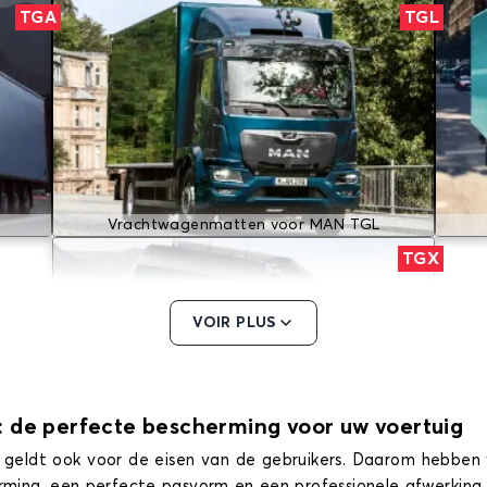
TGA
TGL
Vrachtwagenmatten voor MAN TGL
TGX
VOIR PLUS
 de perfecte bescherming voor uw voertuig
 dat geldt ook voor de eisen van de gebruikers. Daarom heb
Vrachtwagenmatten voor MAN TGX
ing, een perfecte pasvorm en een professionele afwerking i