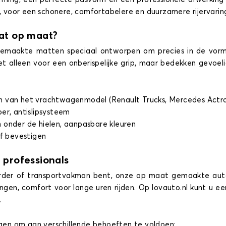
voor een schonere, comfortabelere en duurzamere rijervarin
at op maat?
 gemaakte matten speciaal ontworpen om precies in de vorm
niet alleen voor een onberispelijke grip, maar bedekken gevo
 van het vrachtwagenmodel (Renault Trucks, Mercedes Actros
ber, antislipsysteem
 onder de hielen, aanpasbare kleuren
of bevestigen
 professionals
der of transportvakman bent, onze op maat gemaakte auto
gen, comfort voor lange uren rijden. Op lovauto.nl kunt u e
.
ingen om aan verschillende behoeften te voldoen: