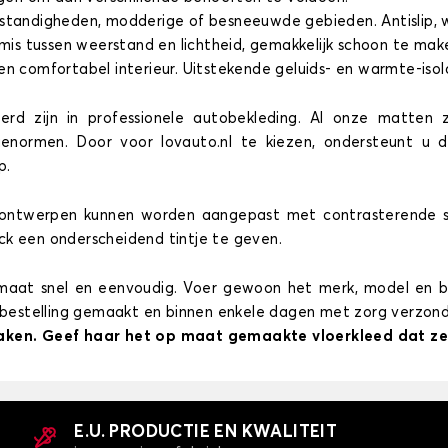
tandigheden, modderige of besneeuwde gebieden. Antislip, wat
s tussen weerstand en lichtheid, gemakkelijk schoon te mak
en comfortabel interieur. Uitstekende geluids- en warmte-isol
erd zijn in professionele autobekleding. Al onze matten 
ienormen. Door voor lovauto.nl te kiezen, ondersteunt u 
p.
ntwerpen kunnen worden aangepast met contrasterende stiks
ck een onderscheidend tintje te geven.
op maat snel en eenvoudig. Voer gewoon het merk, model en 
p bestelling gemaakt en binnen enkele dagen met zorg verzon
 raken. Geef haar het op maat gemaakte vloerkleed dat ze
E.U. PRODUCTIE EN KWALITEIT