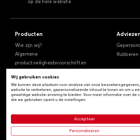
op de hele website
Producten
Advieze
Wie zijn wij?
Gepersona
Algemene
Rubberen
productveiligheidsvoorschriften
Algemene verkoopvoorwaarden
Wij gebruiken cookies
Privacybeleid / Cookies
We kunnen deze plaatsen voor analyse van onze bezoekersgegevens
Contact
website te verbeteren, gepersonaliseerde inhoud te tonen en om u ee
geweldige website-ervaring te bieden. Voor meer informatie over de 
die we gebruiken opent u de instellingen.
Accepteer
-
© Copyright 2026 Lovauto
Algemene verkoopvoorwa
Personaliseren