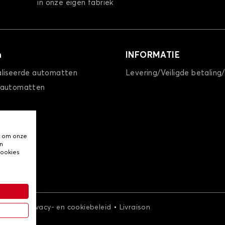
in onze eigen fabriek
n
INFORMATIE
liseerde automatten
Levering/Veiligde betaling
 automatten
, om onze
n
cookies
•
•
arden
Privacy- en cookiebeleid
Livraison