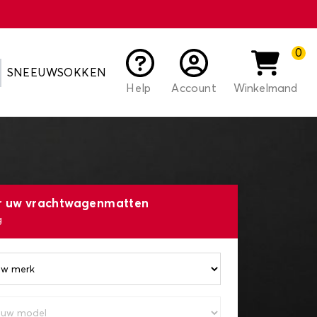
0
SNEEUWSOKKEN
Help
Account
Winkelmand
er uw vrachtwagenmatten
g