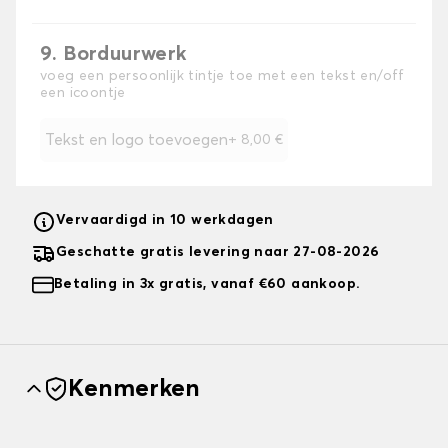
9. Borduurwerk
voeg een persoonlijk tintje toe met een tekst en/off
een icoontje
Tekst en logo toevoegen
+
8,00 €
Vervaardigd in 10 werkdagen
Geschatte gratis levering naar 27-08-2026
Betaling in 3x gratis, vanaf €60 aankoop.
Kenmerken