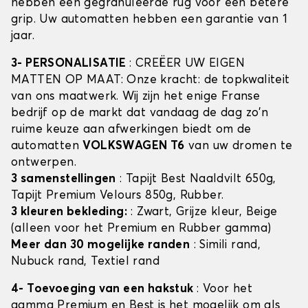
hebben een gegranuleerde rug voor een betere
grip. Uw automatten hebben een garantie van 1
jaar.
3- PERSONALISATIE
: CREËER UW EIGEN
MATTEN OP MAAT: Onze kracht: de topkwaliteit
van ons maatwerk. Wij zijn het enige Franse
bedrijf op de markt dat vandaag de dag zo'n
ruime keuze aan afwerkingen biedt om de
automatten
VOLKSWAGEN T6
van uw dromen te
ontwerpen.
3 samenstellingen
: Tapijt Best Naaldvilt 650g,
Tapijt Premium Velours 850g, Rubber.
3 kleuren bekleding:
: Zwart, Grijze kleur, Beige
(alleen voor het Premium en Rubber gamma)
Meer dan 30 mogelijke randen
: Simili rand,
Nubuck rand, Textiel rand
4- Toevoeging van een hakstuk
: Voor het
gamma Premium en Best is het mogelijk om als