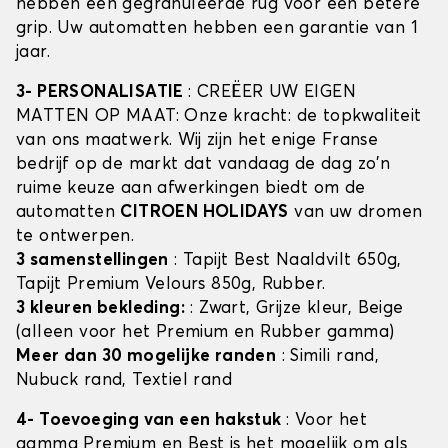
hebben een gegranuleerde rug voor een betere
grip. Uw automatten hebben een garantie van 1
jaar.
3- PERSONALISATIE
: CREËER UW EIGEN
MATTEN OP MAAT: Onze kracht: de topkwaliteit
van ons maatwerk. Wij zijn het enige Franse
bedrijf op de markt dat vandaag de dag zo'n
ruime keuze aan afwerkingen biedt om de
automatten
CITROEN HOLIDAYS
van uw dromen
te ontwerpen.
3 samenstellingen
: Tapijt Best Naaldvilt 650g,
Tapijt Premium Velours 850g, Rubber.
3 kleuren bekleding:
: Zwart, Grijze kleur, Beige
(alleen voor het Premium en Rubber gamma)
Meer dan 30 mogelijke randen
: Simili rand,
Nubuck rand, Textiel rand
4- Toevoeging van een hakstuk
: Voor het
gamma Premium en Best is het mogelijk om als