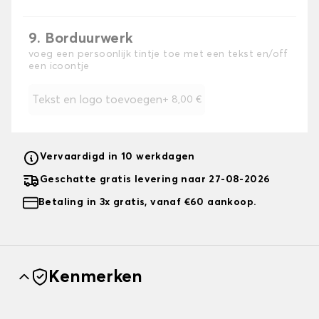
9. Borduurwerk
voeg een persoonlijk tintje toe met een tekst en/off
een icoontje
Tekst en logo toevoegen
+
8,00 €
Vervaardigd in 10 werkdagen
Geschatte gratis levering naar 27-08-2026
Betaling in 3x gratis, vanaf €60 aankoop.
Kenmerken