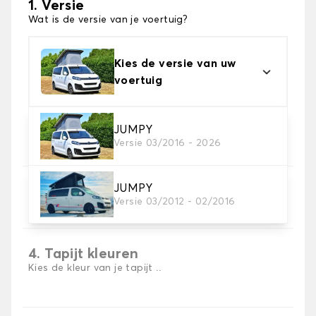
1. Versie
Wat is de versie van je voertuig?
Kies de versie van uw
voertuig
2. Materiaal
JUMPY
Versie 03/2016 - 2026
Kies het materiaal van uw automatten
JUMPY
3. Aantal matten
Versie 03/2012 - 02/2016
Selecteer het aantal automatten dat je nodig hebt.
4. Tapijt kleuren
Kies de kleur van je tapijt ..