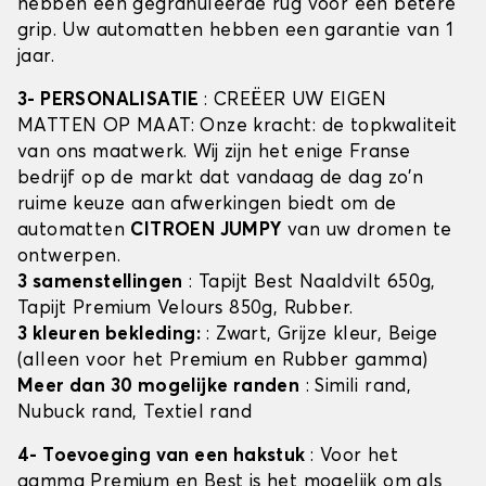
hebben een gegranuleerde rug voor een betere
grip. Uw automatten hebben een garantie van 1
jaar.
3- PERSONALISATIE
: CREËER UW EIGEN
MATTEN OP MAAT: Onze kracht: de topkwaliteit
van ons maatwerk. Wij zijn het enige Franse
bedrijf op de markt dat vandaag de dag zo'n
ruime keuze aan afwerkingen biedt om de
automatten
CITROEN JUMPY
van uw dromen te
ontwerpen.
3 samenstellingen
: Tapijt Best Naaldvilt 650g,
Tapijt Premium Velours 850g, Rubber.
3 kleuren bekleding:
: Zwart, Grijze kleur, Beige
(alleen voor het Premium en Rubber gamma)
Meer dan 30 mogelijke randen
: Simili rand,
Nubuck rand, Textiel rand
4- Toevoeging van een hakstuk
: Voor het
gamma Premium en Best is het mogelijk om als