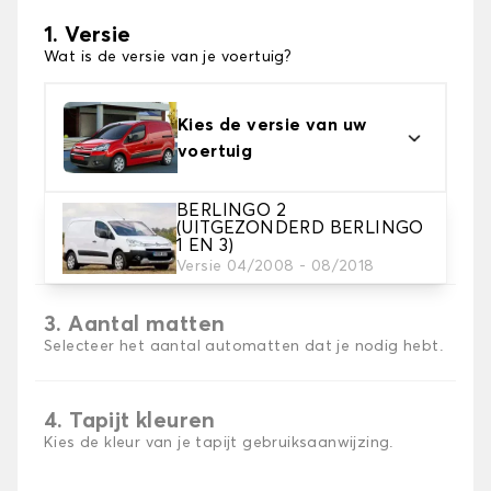
1. Versie
Wat is de versie van je voertuig?
Kies de versie van uw
voertuig
BERLINGO 2
2. Materiaal
(UITGEZONDERD BERLINGO
1 EN 3)
Kies het materiaal van uw automatten
Versie 04/2008 - 08/2018
3. Aantal matten
Selecteer het aantal automatten dat je nodig hebt.
4. Tapijt kleuren
Kies de kleur van je tapijt gebruiksaanwijzing.