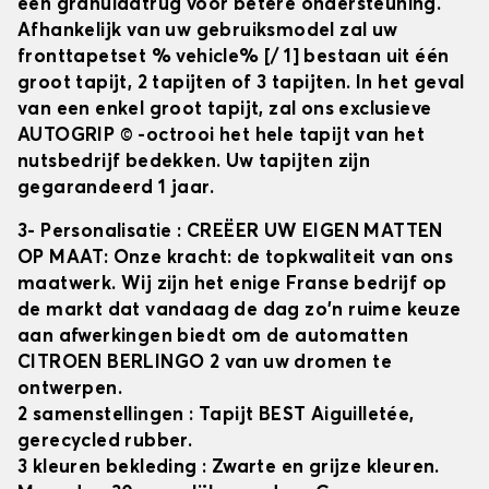
een granulaatrug voor betere ondersteuning.
Afhankelijk van uw gebruiksmodel zal uw
fronttapetset
% vehicle% [/ 1] bestaan uit één
groot tapijt, 2 tapijten of 3 tapijten. In het geval
van een enkel groot tapijt, zal ons exclusieve
AUTOGRIP © -octrooi het hele tapijt van het
nutsbedrijf bedekken. Uw tapijten zijn
gegarandeerd 1 jaar.
3- Personalisatie
: CREËER UW EIGEN MATTEN
OP MAAT: Onze kracht: de topkwaliteit van ons
maatwerk. Wij zijn het enige Franse bedrijf op
de markt dat vandaag de dag zo'n ruime keuze
aan afwerkingen biedt om de automatten
CITROEN BERLINGO 2
van uw dromen te
ontwerpen.
2 samenstellingen
: Tapijt BEST Aiguilletée,
gerecycled rubber.
3 kleuren bekleding
: Zwarte en grijze kleuren.