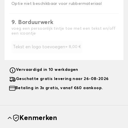
Optie niet beschikbaar voor rubbermateriaal
9. Borduurwerk
voeg een persoonlijk tintje toe met een tekst en/off
een icoontje
Tekst en logo toevoegen
+
8,00 €
Vervaardigd in 10 werkdagen
Geschatte gratis levering naar 26-08-2026
Betaling in 3x gratis, vanaf €60 aankoop.
Kenmerken