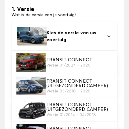
1. Versie
Wat is de versie van je voertuig?
Kies de versie van uw
voertuig
2. Materiaal
TRANSIT CONNECT
Versie 01/2024 - 2026
Kies het materiaal van uw automatten
TRANSIT CONNECT
3. Aantal matten
(UITGEZONDERD CAMPER)
Selecteer het aantal automatten dat je nodig hebt.
Versie 05/2018 - 2026
TRANSIT CONNECT
(UITGEZONDERD CAMPER)
4. Tapijt kleuren
Versie 01/2014 - 04/2018
Kies de kleur van je tapijt gebruiksaanwijzing.
TRANSIT CONNECT