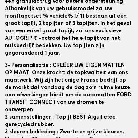
een granulaatrug voor betere ondersteuning.
Afhankelijk van uw gebruiksmodel zal uw
fronttapetset
% vehicle% [/ 1] bestaan uit één
groot tapijt, 2 tapijten of 3 tapijten. In het geval
van een enkel groot tapijt, zal ons exclusieve
AUTOGRIP © -octrooi het hele tapijt van het
nutsbedrijf bedekken. Uw tapijten zijn
gegarandeerd 1 jaar.
3- Personalisatie
: CREËER UW EIGEN MATTEN
OP MAAT: Onze kracht: de topkwaliteit van ons
maatwerk. Wij zijn het enige Franse bedrijf op
de markt dat vandaag de dag zo'n ruime keuze
aan afwerkingen biedt om de automatten
FORD
TRANSIT CONNECT
van uw dromen te
ontwerpen.
2 samenstellingen
: Tapijt BEST Aiguilletée,
gerecycled rubber.
3 kleuren bekleding
: Zwarte en grijze kleuren.