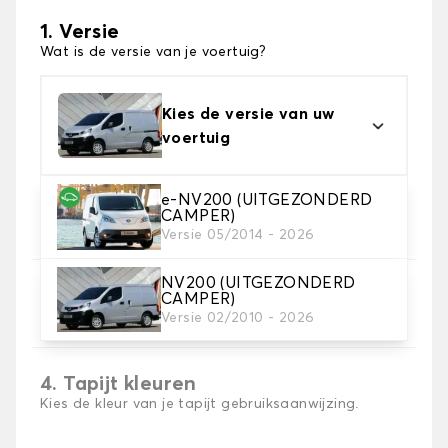
1. Versie
Wat is de versie van je voertuig?
Kies de versie van uw
voertuig
e-NV200 (UITGEZONDERD
2. Materiaal
CAMPER)
Kies het materiaal van uw automatten
Versie 05/2014 - 2026
NV200 (UITGEZONDERD
3. Aantal matten
CAMPER)
Selecteer het aantal automatten dat je nodig hebt.
Versie 02/2010 - 2026
4. Tapijt kleuren
Kies de kleur van je tapijt gebruiksaanwijzing.