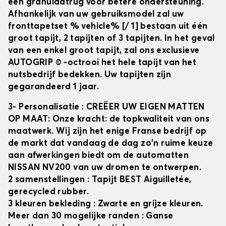
een granulaatrug voor betere ondersteuning.
Afhankelijk van uw gebruiksmodel zal uw
fronttapetset
% vehicle% [/ 1] bestaan uit één
groot tapijt, 2 tapijten of 3 tapijten. In het geval
van een enkel groot tapijt, zal ons exclusieve
AUTOGRIP © -octrooi het hele tapijt van het
nutsbedrijf bedekken. Uw tapijten zijn
gegarandeerd 1 jaar.
3- Personalisatie
: CREËER UW EIGEN MATTEN
OP MAAT: Onze kracht: de topkwaliteit van ons
maatwerk. Wij zijn het enige Franse bedrijf op
de markt dat vandaag de dag zo'n ruime keuze
aan afwerkingen biedt om de automatten
NISSAN NV200
van uw dromen te ontwerpen.
2 samenstellingen
: Tapijt BEST Aiguilletée,
gerecycled rubber.
3 kleuren bekleding
: Zwarte en grijze kleuren.
Meer dan 30 mogelijke randen
: Ganse