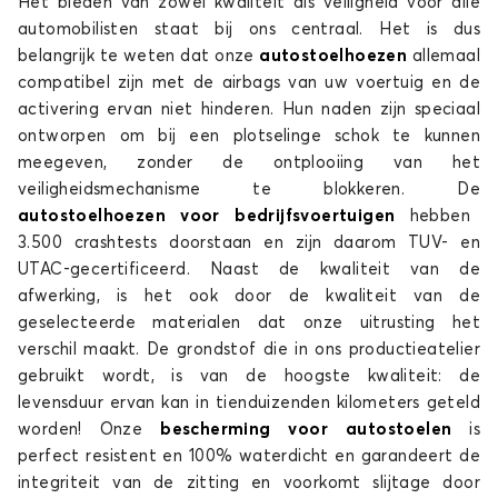
Het bieden van zowel kwaliteit als veiligheid voor alle
automobilisten staat bij ons centraal. Het is dus
belangrijk te weten dat onze
autostoelhoezen
allemaal
compatibel zijn met de airbags van uw voertuig en de
activering ervan niet hinderen. Hun naden zijn speciaal
ontworpen om bij een plotselinge schok te kunnen
meegeven, zonder de ontplooiing van het
veiligheidsmechanisme te blokkeren. De
autostoelhoezen voor bedrijfsvoertuigen
hebben
3.500 crashtests doorstaan en zijn daarom TUV- en
UTAC-gecertificeerd. Naast de kwaliteit van de
afwerking, is het ook door de kwaliteit van de
geselecteerde materialen dat onze uitrusting het
verschil maakt. De grondstof die in ons productieatelier
gebruikt wordt, is van de hoogste kwaliteit: de
levensduur ervan kan in tienduizenden kilometers geteld
worden! Onze
bescherming voor autostoelen
is
perfect resistent en 100% waterdicht en garandeert de
integriteit van de zitting en voorkomt slijtage door