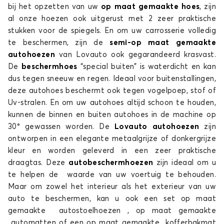
bij het opzetten van uw
op maat gemaakte hoes
, zijn
Autohoes voor ALFA ROMEO 166
al onze hoezen ook uitgerust met 2 zeer praktische
stukken voor de spiegels. En om uw carrosserie volledig
4C
te beschermen, zijn de
semi-op maat gemaakte
autohoezen
van Lovauto ook gegarandeerd krasvast.
De
beschermhoes
“special buiten” is waterdicht en kan
dus tegen sneeuw en regen. Ideaal voor buitenstallingen,
deze autohoes beschermt ook tegen vogelpoep, stof of
Uv-stralen. En om uw autohoes altijd schoon te houden,
kunnen de binnen en buiten autohoes in de machine op
30° gewassen worden. De
Lovauto autohoezen
zijn
Autohoes voor ALFA ROMEO 4C
ontworpen in een elegante metaalgrijze of donkergrijze
75
kleur en worden geleverd in een zeer praktische
draagtas. Deze
autobeschermhoezen
zijn ideaal om u
te helpen de waarde van uw voertuig te behouden.
Maar om zowel het interieur als het exterieur van uw
auto te beschermen, kan u ook een set op maat
gemaakte autostoelhoezen , op maat gemaakte
automatten of een op maat gemaakte kofferbakmat