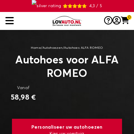
4,3 / 5
0
Home
/
Autohoezen
/
Autohoes ALFA ROMEO
Autohoes voor ALFA
ROMEO
Vanaf
58,98 €
Personaliseer uw autohoezen
Kies uw voertuig