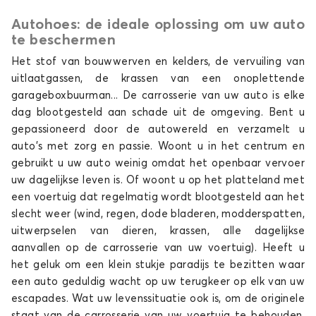
Autohoes: de ideale oplossing om uw auto
Autohoes voor ALFA ROMEO 146
te beschermen
147
Het stof van bouwwerven en kelders, de vervuiling van
uitlaatgassen, de krassen van een onoplettende
garageboxbuurman... De carrosserie van uw auto is elke
dag blootgesteld aan schade uit de omgeving. Bent u
gepassioneerd door de autowereld en verzamelt u
auto's met zorg en passie. Woont u in het centrum en
gebruikt u uw auto weinig omdat het openbaar vervoer
uw dagelijkse leven is. Of woont u op het platteland met
Autohoes voor ALFA ROMEO 147
een voertuig dat regelmatig wordt blootgesteld aan het
156
slecht weer (wind, regen, dode bladeren, modderspatten,
uitwerpselen van dieren, krassen, alle dagelijkse
aanvallen op de carrosserie van uw voertuig). Heeft u
het geluk om een klein stukje paradijs te bezitten waar
een auto geduldig wacht op uw terugkeer op elk van uw
escapades. Wat uw levenssituatie ook is, om de originele
staat van de carrosserie van uw voertuig te behouden,