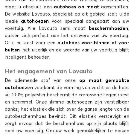
moet u absoluut een
autohoes
op maat
aanschaffen.
Autohoes voor ALFA ROMEO 156
De website Lovauto, specialist op dit gebied, stelt u de
159
ideale
autohoezen
voor, speciaal aangepast aan uw
voertuig. Alle Lovauto semi maat
beschermhoezen
,
passen zich perfect aan het ontwerp van uw voertuig.
Of u nu kiest voor een
autohoes
voor binnen of voor
buiten
, het uiterlijk en de waarde van uw voertuig blijft
intelligent behouden.
Het engagement van Lovauto
Autohoes voor ALFA ROMEO 159
De ademende stof van onze
op maat gemaakte
166
autohoezen
voorkomt de vorming van vocht en de hoes
uit 100% polyester beschermt de carrosserie tegen roest
en schimmel. Onze slimme autohoezen zijn verstelbaar
dankzij het elastiek die zich over de ganse lengte van de
autobeschermhoes bevindt. Dit elastiek verstevigt en
zorgt ervoor dat de beschermhoes op zijn plaats blijft
rond uw voertuig. Om uw werk gemakkelijker te maken