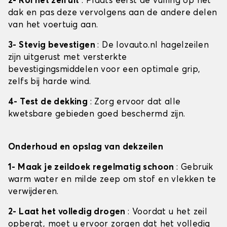
2- Rol het zeil uit
: Plaats eerst de vulling op het
dak en pas deze vervolgens aan de andere delen
van het voertuig aan.
3- Stevig bevestigen
: De lovauto.nl hagelzeilen
zijn uitgerust met versterkte
bevestigingsmiddelen voor een optimale grip,
zelfs bij harde wind.
4- Test de dekking
: Zorg ervoor dat alle
kwetsbare gebieden goed beschermd zijn.
Onderhoud en opslag van dekzeilen
1- Maak je zeildoek regelmatig schoon
: Gebruik
warm water en milde zeep om stof en vlekken te
verwijderen.
2- Laat het volledig drogen
: Voordat u het zeil
opbergt, moet u ervoor zorgen dat het volledig