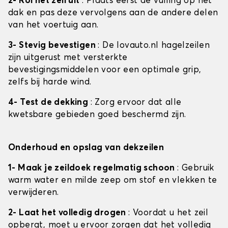
2- Rol het zeil uit
: Plaats eerst de vulling op het
dak en pas deze vervolgens aan de andere delen
van het voertuig aan.
3- Stevig bevestigen
: De lovauto.nl hagelzeilen
zijn uitgerust met versterkte
bevestigingsmiddelen voor een optimale grip,
zelfs bij harde wind.
4- Test de dekking
: Zorg ervoor dat alle
kwetsbare gebieden goed beschermd zijn.
Onderhoud en opslag van dekzeilen
1- Maak je zeildoek regelmatig schoon
: Gebruik
warm water en milde zeep om stof en vlekken te
verwijderen.
2- Laat het volledig drogen
: Voordat u het zeil
opbergt, moet u ervoor zorgen dat het volledig