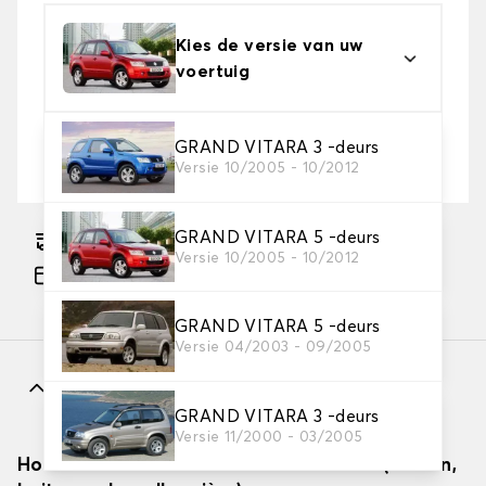
Kies de versie van uw
voertuig
2. Beschermingsniveau
GRAND VITARA 3 -deurs
Versie 10/2005 - 10/2012
Kies de juiste beschermhoes voor uw behoeftes
GRAND VITARA 5 -deurs
Geschatte gratis levering naar 17-08-2026
Versie 10/2005 - 10/2012
Betaling in 3x gratis, vanaf €60 aankoop.
GRAND VITARA 5 -deurs
Versie 04/2003 - 09/2005
Kenmerken
GRAND VITARA 3 -deurs
Versie 11/2000 - 03/2005
Hoe autodekzeilen effectief installeren (binnen,