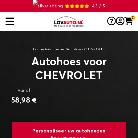
4,3 / 5
0
Home
/
Autohoezen
/
Autohoes CHEVROLET
Autohoes voor
CHEVROLET
Vanaf
58,98 €
Personaliseer uw autohoezen
Kies uw voertuig