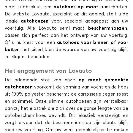
moet u absoluut een
autohoes
op maat
aanschaffen.
Autohoes voor CHEVROLET EPICA
De website Lovauto, specialist op dit gebied, stelt u de
KALOS
ideale
autohoezen
voor, speciaal aangepast aan uw
voertuig. Alle Lovauto semi maat
beschermhoezen
,
passen zich perfect aan het ontwerp van uw voertuig.
Of u nu kiest voor een
autohoes
voor binnen of voor
buiten
, het uiterlijk en de waarde van uw voertuig blijft
intelligent behouden.
Het engagement van Lovauto
Autohoes voor CHEVROLET KALOS
De ademende stof van onze
op maat gemaakte
LACETTI
autohoezen
voorkomt de vorming van vocht en de hoes
uit 100% polyester beschermt de carrosserie tegen roest
en schimmel. Onze slimme autohoezen zijn verstelbaar
dankzij het elastiek die zich over de ganse lengte van de
autobeschermhoes bevindt. Dit elastiek verstevigt en
zorgt ervoor dat de beschermhoes op zijn plaats blijft
rond uw voertuig. Om uw werk gemakkelijker te maken