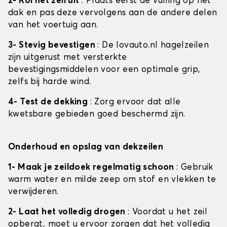
2- Rol het zeil uit
: Plaats eerst de vulling op het
dak en pas deze vervolgens aan de andere delen
van het voertuig aan.
3- Stevig bevestigen
: De lovauto.nl hagelzeilen
zijn uitgerust met versterkte
bevestigingsmiddelen voor een optimale grip,
zelfs bij harde wind.
4- Test de dekking
: Zorg ervoor dat alle
kwetsbare gebieden goed beschermd zijn.
Onderhoud en opslag van dekzeilen
1- Maak je zeildoek regelmatig schoon
: Gebruik
warm water en milde zeep om stof en vlekken te
verwijderen.
2- Laat het volledig drogen
: Voordat u het zeil
opbergt, moet u ervoor zorgen dat het volledig