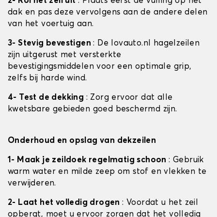
2- Rol het zeil uit
: Plaats eerst de vulling op het
dak en pas deze vervolgens aan de andere delen
van het voertuig aan.
3- Stevig bevestigen
: De lovauto.nl hagelzeilen
zijn uitgerust met versterkte
bevestigingsmiddelen voor een optimale grip,
zelfs bij harde wind.
4- Test de dekking
: Zorg ervoor dat alle
kwetsbare gebieden goed beschermd zijn.
Onderhoud en opslag van dekzeilen
1- Maak je zeildoek regelmatig schoon
: Gebruik
warm water en milde zeep om stof en vlekken te
verwijderen.
2- Laat het volledig drogen
: Voordat u het zeil
opbergt, moet u ervoor zorgen dat het volledig