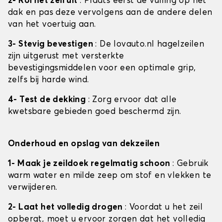
2- Rol het zeil uit
: Plaats eerst de vulling op het
dak en pas deze vervolgens aan de andere delen
van het voertuig aan.
3- Stevig bevestigen
: De lovauto.nl hagelzeilen
zijn uitgerust met versterkte
bevestigingsmiddelen voor een optimale grip,
zelfs bij harde wind.
4- Test de dekking
: Zorg ervoor dat alle
kwetsbare gebieden goed beschermd zijn.
Onderhoud en opslag van dekzeilen
1- Maak je zeildoek regelmatig schoon
: Gebruik
warm water en milde zeep om stof en vlekken te
verwijderen.
2- Laat het volledig drogen
: Voordat u het zeil
opbergt, moet u ervoor zorgen dat het volledig