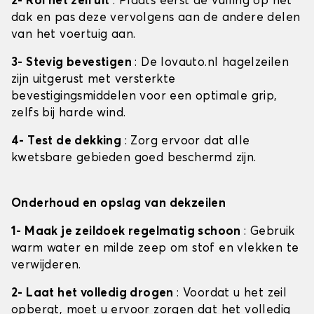
2- Rol het zeil uit
: Plaats eerst de vulling op het
dak en pas deze vervolgens aan de andere delen
van het voertuig aan.
3- Stevig bevestigen
: De lovauto.nl hagelzeilen
zijn uitgerust met versterkte
bevestigingsmiddelen voor een optimale grip,
zelfs bij harde wind.
4- Test de dekking
: Zorg ervoor dat alle
kwetsbare gebieden goed beschermd zijn.
Onderhoud en opslag van dekzeilen
1- Maak je zeildoek regelmatig schoon
: Gebruik
warm water en milde zeep om stof en vlekken te
verwijderen.
2- Laat het volledig drogen
: Voordat u het zeil
opbergt, moet u ervoor zorgen dat het volledig