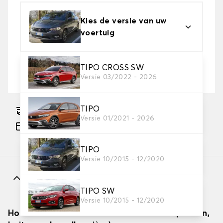
Kies de versie van uw
voertuig
2. Beschermingsniveau
TIPO CROSS SW
Versie 03/2022 - 2026
Kies de juiste beschermhoes voor uw behoeftes
TIPO
Geschatte gratis levering naar 18-08-2026
Versie 01/2021 - 2026
Betaling in 3x gratis, vanaf €60 aankoop.
TIPO
Versie 10/2015 - 12/2020
Kenmerken
TIPO SW
Versie 10/2015 - 12/2020
Hoe autodekzeilen effectief installeren (binnen,