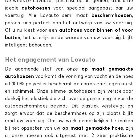
De website Lovauto, specialist op dit gebied, stelt u de
ideale
autohoezen
voor, speciaal aangepast aan uw
voertuig. Alle Lovauto semi maat
beschermhoezen
,
passen zich perfect aan het ontwerp van uw voertuig.
Of u nu kiest voor een
autohoes
voor binnen of voor
buiten
, het uiterlijk en de waarde van uw voertuig blijft
intelligent behouden.
Het engagement van Lovauto
De ademende stof van onze
op maat gemaakte
autohoezen
voorkomt de vorming van vocht en de hoes
uit 100% polyester beschermt de carrosserie tegen roest
en schimmel. Onze slimme autohoezen zijn verstelbaar
dankzij het elastiek die zich over de ganse lengte van de
autobeschermhoes bevindt. Dit elastiek verstevigt en
zorgt ervoor dat de beschermhoes op zijn plaats blijft
rond uw voertuig. Om uw werk gemakkelijker te maken
bij het opzetten van uw
op maat gemaakte hoes
, zijn
al onze hoezen ook uitgerust met 2 zeer praktische