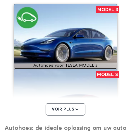
MODEL 3
Autohoes voor TESLA MODEL 3
MODEL S
VOIR PLUS
Autohoes: de ideale oplossing om uw auto
Autohoes voor TESLA MODEL S