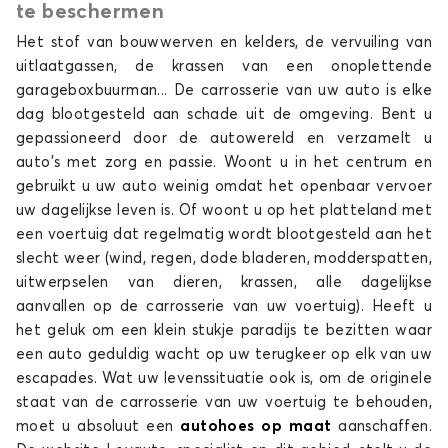
te beschermen
MODEL X
Het stof van bouwwerven en kelders, de vervuiling van
uitlaatgassen, de krassen van een onoplettende
garageboxbuurman... De carrosserie van uw auto is elke
dag blootgesteld aan schade uit de omgeving. Bent u
gepassioneerd door de autowereld en verzamelt u
auto's met zorg en passie. Woont u in het centrum en
gebruikt u uw auto weinig omdat het openbaar vervoer
uw dagelijkse leven is. Of woont u op het platteland met
Autohoes voor TESLA MODEL X
een voertuig dat regelmatig wordt blootgesteld aan het
MODEL Y
slecht weer (wind, regen, dode bladeren, modderspatten,
uitwerpselen van dieren, krassen, alle dagelijkse
aanvallen op de carrosserie van uw voertuig). Heeft u
het geluk om een klein stukje paradijs te bezitten waar
een auto geduldig wacht op uw terugkeer op elk van uw
escapades. Wat uw levenssituatie ook is, om de originele
staat van de carrosserie van uw voertuig te behouden,
moet u absoluut een
autohoes
op maat
aanschaffen.
Autohoes voor TESLA MODEL Y