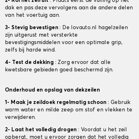
2- Rol het zeil uit
: Plaats eerst de vulling op het
dak en pas deze vervolgens aan de andere delen
van het voertuig aan.
3- Stevig bevestigen
: De lovauto.nl hagelzeilen
zijn uitgerust met versterkte
bevestigingsmiddelen voor een optimale grip,
zelfs bij harde wind.
4- Test de dekking
: Zorg ervoor dat alle
kwetsbare gebieden goed beschermd zijn.
Onderhoud en opslag van dekzeilen
1- Maak je zeildoek regelmatig schoon
: Gebruik
warm water en milde zeep om stof en vlekken te
verwijderen.
2- Laat het volledig drogen
: Voordat u het zeil
opbergt, moet u ervoor zorgen dat het volledig