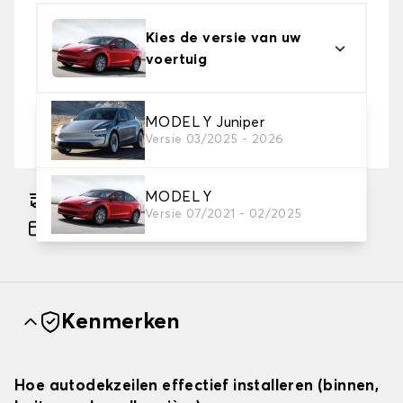
Kies de versie van uw
voertuig
2. Beschermingsniveau
MODEL Y Juniper
Versie 03/2025 - 2026
Kies de juiste beschermhoes voor uw behoeftes
MODEL Y
Geschatte gratis levering naar 17-08-2026
Versie 07/2021 - 02/2025
Betaling in 3x gratis, vanaf €60 aankoop.
Kenmerken
Hoe autodekzeilen effectief installeren (binnen,