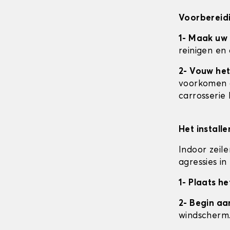
Voorbereidi
1- Maak uw
reinigen en
2- Vouw het
voorkomen da
carrosserie
Het install
Indoor zeil
agressies i
1- Plaats he
2- Begin a
windscherm