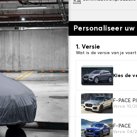
Personaliseer uw
1. Versie
Wat is de versie van je voert
Kies de v
2. Beschermingsniv
F-PACE Pl
Versie 10/
Kies de juiste beschermhoe
F-PACE
€ 78,64
Versie 04/