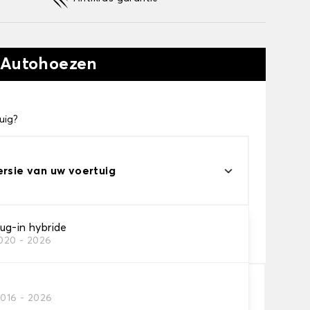
 Autohoezen
uig?
ersie van uw voertuig
eau
ug-in hybride
2020 - 2026
s voor uw behoeftes
2016 - 2026
In winkelwagen