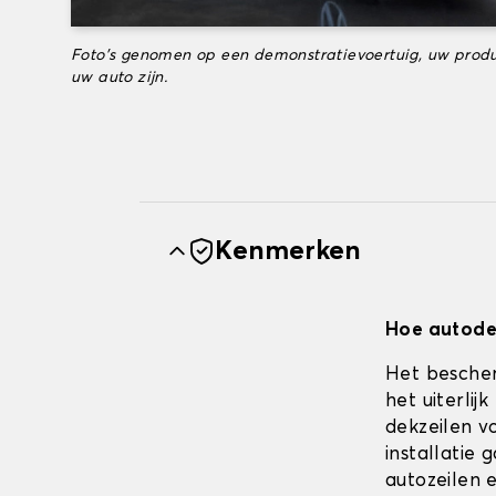
Foto's genomen op een demonstratievoertuig, uw produ
uw auto zijn.
Kenmerken
Hoe autodek
Het bescher
het uiterli
dekzeilen vo
installatie
autozeilen e