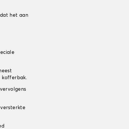
mdat het aan
eciale
meest
 kofferbak.
 vervolgens
 versterkte
.
ed