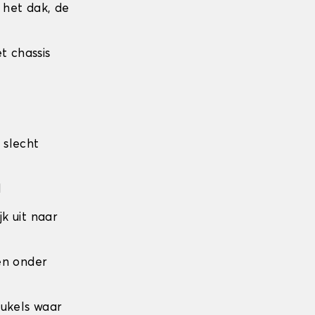
r het dak, de
t chassis
 slecht
l
jk uit naar
den onder
eukels waar