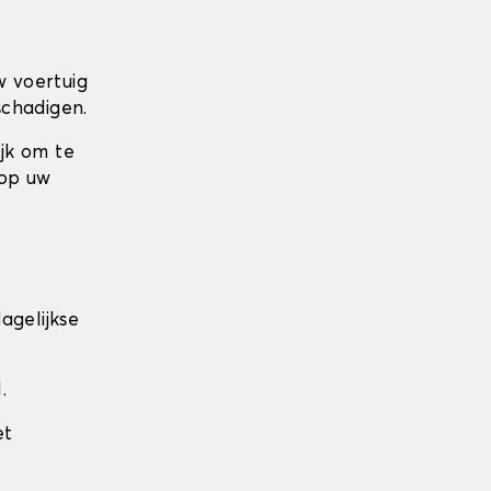
w voertuig
schadigen.
ijk om te
 op uw
agelijkse
.
et