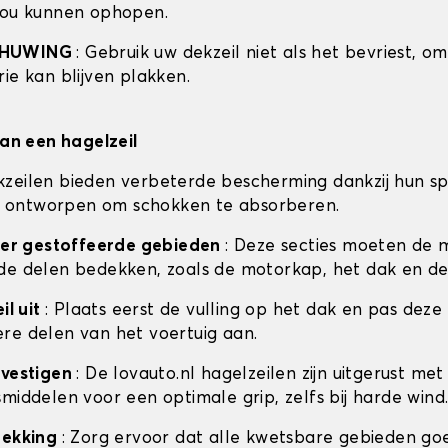
zou kunnen ophopen.
CHUWING
: Gebruik uw dekzeil niet als het bevriest, o
ie kan blijven plakken.
van een hagelzeil
zeilen bieden verbeterde bescherming dankzij hun sp
 is ontworpen om schokken te absorberen.
ceer gestoffeerde gebieden
: Deze secties moeten de 
de delen bedekken, zoals de motorkap, het dak en de
il uit
: Plaats eerst de vulling op het dak en pas deze
re delen van het voertuig aan.
evestigen
: De lovauto.nl hagelzeilen zijn uitgerust met
middelen voor een optimale grip, zelfs bij harde wind
dekking
: Zorg ervoor dat alle kwetsbare gebieden go