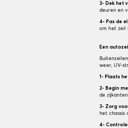
3- Dek het v
deuren en v
4- Pas de e
om het zeil 
Een autozei
Buitenzeile
weer, UV-str
1- Plaats he
2- Begin me
de zijkanten
3- Zorg vo
het chassis 
4- Control