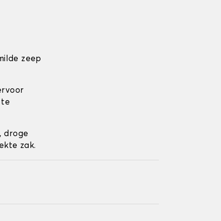
milde zeep
ervoor
 te
, droge
ekte zak.