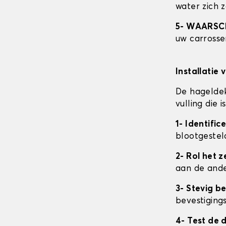
water zich 
5- WAARS
uw carrosser
Installatie 
De hageldek
vulling die
1- Identifi
blootgestel
2- Rol het ze
aan de ande
3- Stevig b
bevestigings
4- Test de 