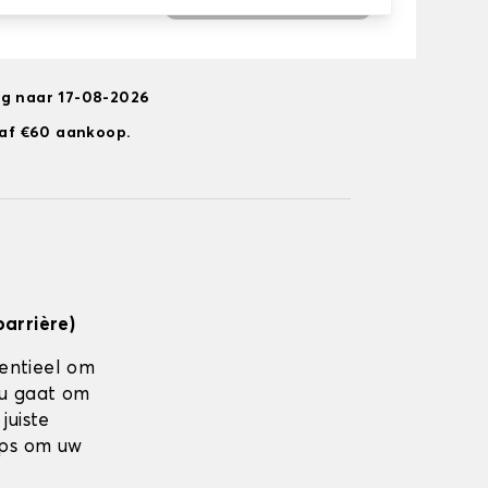
ng naar 17-08-2026
anaf €60 aankoop.
barrière)
sentieel om
nu gaat om
juiste
ips om uw