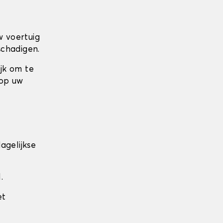
w voertuig
schadigen.
ijk om te
 op uw
agelijkse
.
et