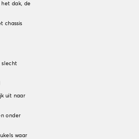
r het dak, de
t chassis
 slecht
l
jk uit naar
den onder
eukels waar