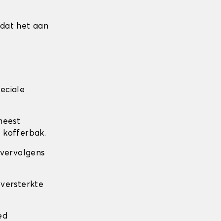
mdat het aan
eciale
meest
 kofferbak.
 vervolgens
 versterkte
.
ed