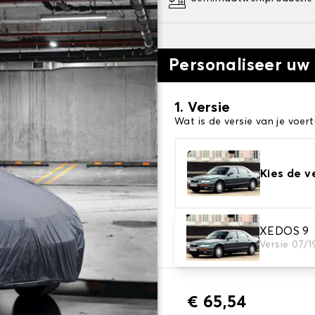
Personaliseer uw
1. Versie
Wat is de versie van je voert
Kies de v
2. Beschermingsniv
XEDOS 9
Versie 07/
Kies de juiste beschermhoe
€ 65,54