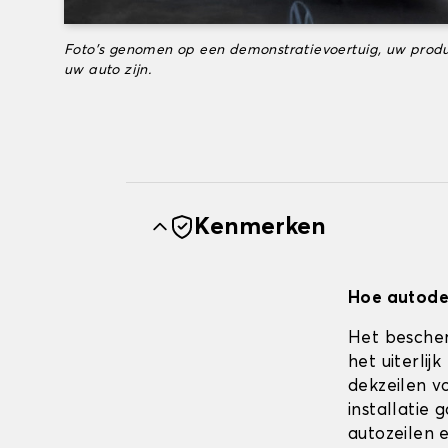
Foto's genomen op een demonstratievoertuig, uw produ
uw auto zijn.
Kenmerken
Hoe autodek
Het bescher
het uiterli
dekzeilen vo
installatie
autozeilen e