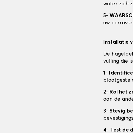
water zich 
5- WAARS
uw carrosser
Installatie 
De hageldek
vulling die
1- Identifi
blootgestel
2- Rol het ze
aan de ande
3- Stevig b
bevestigings
4- Test de 