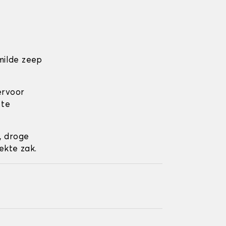
milde zeep
ervoor
 te
, droge
ekte zak.