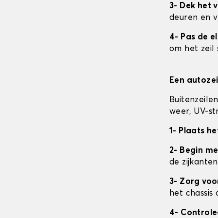
3- Dek het v
deuren en v
4- Pas de e
om het zeil 
Een autozei
Buitenzeile
weer, UV-str
1- Plaats he
2- Begin me
de zijkanten
3- Zorg vo
het chassis 
4- Control