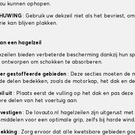
zou kunnen ophopen.
CHUWING
: Gebruik uw dekzeil niet als het bevriest, o
ie kan blijven plakken.
van een hagelzeil
zeilen bieden verbeterde bescherming dankzij hun sp
 is ontworpen om schokken te absorberen.
ceer gestoffeerde gebieden
: Deze secties moeten de 
de delen bedekken, zoals de motorkap, het dak en de
il uit
: Plaats eerst de vulling op het dak en pas deze
re delen van het voertuig aan.
evestigen
: De lovauto.nl hagelzeilen zijn uitgerust met
middelen voor een optimale grip, zelfs bij harde wind
dekking
: Zorg ervoor dat alle kwetsbare gebieden go