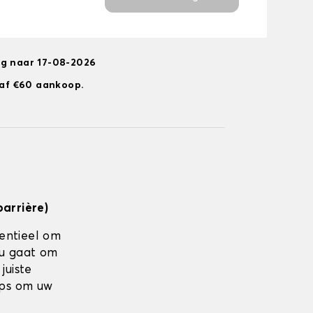
ng naar 17-08-2026
anaf €60 aankoop.
barrière)
sentieel om
nu gaat om
juiste
ips om uw