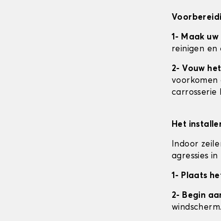
Voorbereidi
1- Maak uw
reinigen en
2- Vouw het
voorkomen da
carrosserie
Het install
Indoor zeil
agressies i
1- Plaats he
2- Begin a
windscherm