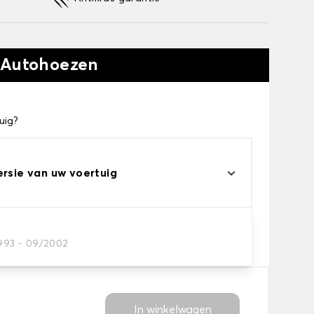
 Autohoezen
uig?
ersie van uw voertuig
eau
1993 - 09/2002
s voor uw behoeftes
In winkelwagen