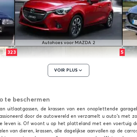
Autohoes voor MAZDA 2
323
5
VOIR PLUS
to te beschermen
van uitlaatgassen, de krassen van een onoplettende garageb
Autohoes voor MAZDA 5
assioneerd door de autowereld en verzamelt u auto's met zor
626
CX 9
e leven is. Of woont u op het platteland met een voertuig d
en van dieren, krassen, alle dagelijkse aanvallen op de carro