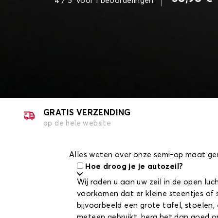
4
/ 5
voor
1
beoordelingen
GRATIS VERZENDING
op de hele website
Alles weten over onze semi-op maat g
Hoe droog je je autozeil?
Wij raden u aan uw zeil in de open lu
voorkomen dat er kleine steentjes of 
bijvoorbeeld een grote tafel, stoelen, 
meteen gebruikt, berg het dan goed op