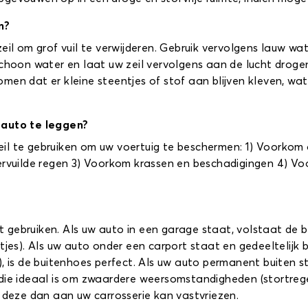
n?
eil om grof vuil te verwijderen. Gebruik vervolgens lauw w
schoon water en laat uw zeil vervolgens aan de lucht droge
men dat er kleine steentjes of stof aan blijven kleven, w
n auto te leggen?
il te gebruiken om uw voertuig te beschermen: 1) Voorkom 
vervuilde regen 3) Voorkom krassen en beschadigingen 4) V
 gebruiken. Als uw auto in een garage staat, volstaat d
tjes). Als uw auto onder een carport staat en gedeeltelijk b
, is de buitenhoes perfect. Als uw auto permanent buiten s
die ideaal is om zwaardere weersomstandigheden (stortrege
t deze dan aan uw carrosserie kan vastvriezen.