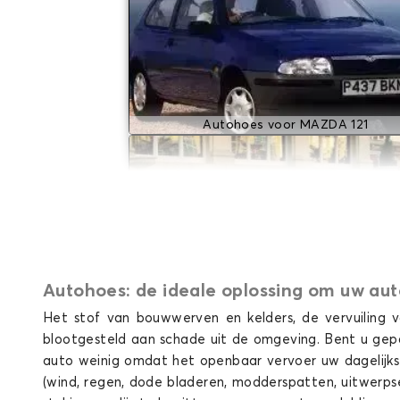
Autohoes voor MAZDA 121
Autohoes: de ideale oplossing om uw au
Het stof van bouwwerven en kelders, de vervuiling 
Autohoes voor MAZDA 323
blootgesteld aan schade uit de omgeving. Bent u gep
auto weinig omdat het openbaar vervoer uw dagelijks
(wind, regen, dode bladeren, modderspatten, uitwerpsel