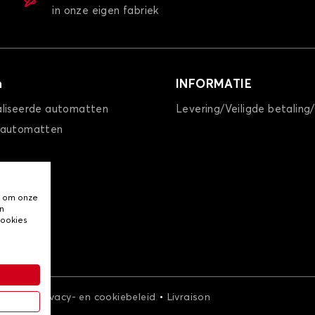
in onze eigen fabriek
n
INFORMATIE
Autohoes voor MAZDA MX-30
liseerde automatten
Levering/Veiligde betaling
MX5
PREMACY
 automatten
, om onze
n
cookies
Autohoes voor MAZDA PREMACY
XEDOS 9
•
•
arden
Privacy- en cookiebeleid
Livraison