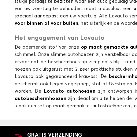
stukje paradijs te bezitten waar een auto geduldig wa
van uw voertuig te behouden, moet u absoluut een
a
speciaal aangepast aan uw voertuig. Alle Lovauto s
voor binnen of voor buiten
, het uiterlijk en de waard
Het engagement van Lovauto
Autohoes voor MAZDA 626
De ademende stof van onze
op maat gemaakte au
schimmel. Onze slimme autohoezen zijn verstelbaar dan
ervoor dat de beschermhoes op zijn plaats blijft ro
hoezen ook uitgerust met 2 zeer praktische stukken v
Lovauto ook gegarandeerd krasvast. De
beschermh
beschermt ook tegen vogelpoep, stof of Uv-stralen.
worden. De
Lovauto autohoezen
zijn ontworpen i
autobeschermhoezen
zijn ideaal om u te helpen de
u ook een set op maat gemaakte autostoelhoezen ,
Autohoes voor MAZDA CX-30
GRATIS VERZENDING