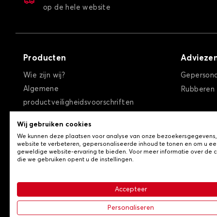
op de hele website
Producten
Advieze
Autohoes voor MAZDA CX7
Wie zijn wij?
Gepersona
Algemene
Rubberen
productveiligheidsvoorschriften
Algemene verkoopvoorwaarden
Wij gebruiken cookies
Privacybeleid / Cookies
We kunnen deze plaatsen voor analyse van onze bezoekersgegevens
Contact
website te verbeteren, gepersonaliseerde inhoud te tonen en om u ee
geweldige website-ervaring te bieden. Voor meer informatie over de 
die we gebruiken opent u de instellingen.
Autohoes voor MAZDA MX5
Accepteer
-
© Copyright 2026 Lovauto
Algemene verkoopvoorwa
Personaliseren