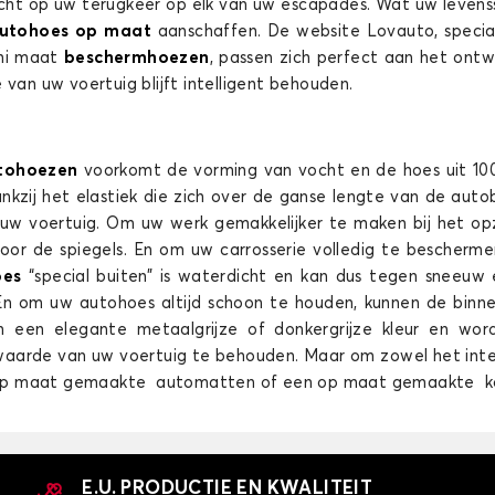
cht op uw terugkeer op elk van uw escapades. Wat uw levenssit
utohoes
op maat
aanschaffen. De website Lovauto, special
emi maat
beschermhoezen
, passen zich perfect aan het ontw
e van uw voertuig blijft intelligent behouden.
Autohoes voor MAZDA CX 9
tohoezen
voorkomt de vorming van vocht en de hoes uit 10
CX-30
CX-80
kzij het elastiek die zich over de ganse lengte van de auto
nd uw voertuig. Om uw werk gemakkelijker te maken bij het 
oor de spiegels. En om uw carrosserie volledig te bescherme
oes
“special buiten” is waterdicht en kan dus tegen sneeuw 
 En om uw autohoes altijd schoon te houden, kunnen de binn
n een elegante metaalgrijze of donkergrijze kleur en wor
 waarde van uw voertuig te behouden. Maar om zowel het inter
 op maat gemaakte automatten of een op maat gemaakte k
Autohoes voor MAZDA CX-80
CX7
MX-30
E.U. PRODUCTIE EN KWALITEIT