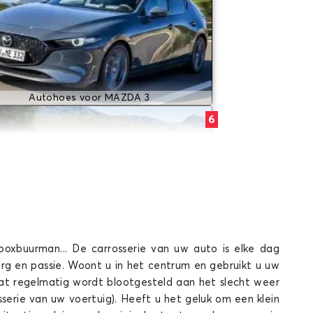
Autohoes voor MAZDA 3
6
oxbuurman... De carrosserie van uw auto is elke dag
Autohoes voor MAZDA 6
g en passie. Woont u in het centrum en gebruikt u uw
CX-3
at regelmatig wordt blootgesteld aan het slecht weer
sserie van uw voertuig). Heeft u het geluk om een klein