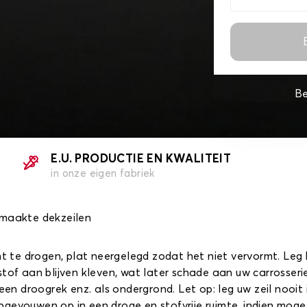
Be
E.U. PRODUCTIE EN KWALITEIT
in onze eigen fabriek
emaakte dekzeilen
cht te drogen, plat neergelegd zodat het niet vervormt. Leg
stof aan blijven kleven, wat later schade aan uw carrosser
een droogrek enz. als ondergrond. Let op: leg uw zeil nooit 
gevouwen op in een droge en stofvrije ruimte, indien mogel