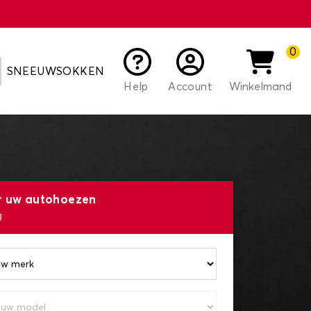
0
SNEEUWSOKKEN
Help
Account
Winkelmand
r uw autohoezen
g