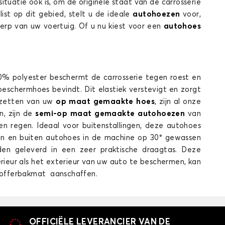
uatie ook is, om de originele staat van de carrosserie
ist op dit gebied, stelt u de ideale
autohoezen
voor,
erp van uw voertuig. Of u nu kiest voor een
autohoes
Autohoes voor MAZDA CX-3
0% polyester beschermt de carrosserie tegen roest en
CX5
beschermhoes bevindt. Dit elastiek verstevigt en zorgt
opzetten van uw
op maat gemaakte hoes
, zijn al onze
n, zijn de
semi-op maat gemaakte autohoezen
van
en regen. Ideaal voor buitenstallingen, deze autohoes
en en buiten autohoes in de machine op 30° gewassen
den geleverd in een zeer praktische draagtas. Deze
ieur als het exterieur van uw auto te beschermen, kan
offerbakmat aanschaffen.
Autohoes voor MAZDA CX5
MX3
OFFICIËLE LEVERANCIER VAN DE