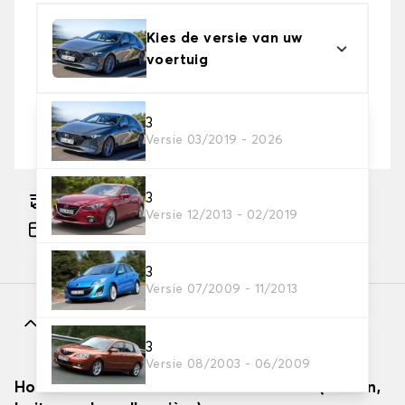
Kies de versie van uw
voertuig
2. Beschermingsniveau
3
Versie 03/2019 - 2026
Kies de juiste beschermhoes voor uw behoeftes
3
Geschatte gratis levering naar 17-08-2026
Versie 12/2013 - 02/2019
Betaling in 3x gratis, vanaf €60 aankoop.
3
Versie 07/2009 - 11/2013
Kenmerken
3
Versie 08/2003 - 06/2009
Hoe autodekzeilen effectief installeren (binnen,