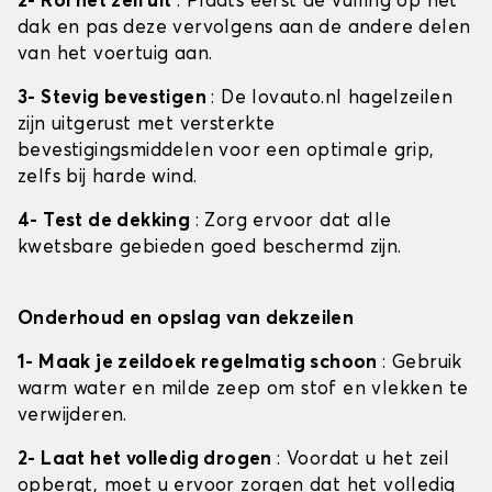
2- Rol het zeil uit
: Plaats eerst de vulling op het
dak en pas deze vervolgens aan de andere delen
van het voertuig aan.
3- Stevig bevestigen
: De lovauto.nl hagelzeilen
zijn uitgerust met versterkte
bevestigingsmiddelen voor een optimale grip,
zelfs bij harde wind.
4- Test de dekking
: Zorg ervoor dat alle
kwetsbare gebieden goed beschermd zijn.
Onderhoud en opslag van dekzeilen
1- Maak je zeildoek regelmatig schoon
: Gebruik
warm water en milde zeep om stof en vlekken te
verwijderen.
2- Laat het volledig drogen
: Voordat u het zeil
opbergt, moet u ervoor zorgen dat het volledig