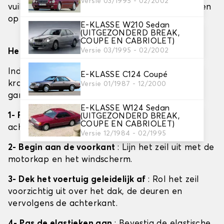
Versie 03/1995 - 02/2002
vuil of puin aan het zeil blijft kleven, wat krassen
op uw carrosserie kan veroorzaken.
E-KLASSE W210 Sedan
(UITGEZONDERD BREAK,
COUPE EN CABRIOLET)
Versie 03/1995 - 02/2002
Het installeren van een interieur auto tarp
Indoor zeilen beschermen uw auto tegen stof,
E-KLASSE C124 Coupé
krassen en kleine dagelijkse agressies in een
Versie 01/1987 - 12/2000
garage of afgesloten ruimte.
E-KLASSE W124 Sedan
1- Plaats het zeil
: Identificeer de voor- en
(UITGEZONDERD BREAK,
COUPE EN CABRIOLET)
achterkant van het zeil.
Versie 12/1984 - 02/1995
2- Begin aan de voorkant
: Lijn het zeil uit met de
motorkap en het windscherm.
3- Dek het voertuig geleidelijk af
: Rol het zeil
voorzichtig uit over het dak, de deuren en
vervolgens de achterkant.
4- Pas de elastieken aan
: Bevestig de elastische