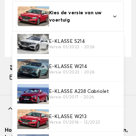
Kies de versie van uw
voertuig
2. Beschermingsniveau
E-KLASSE S214
Versie 01/2023 - 2026
Kies de juiste beschermhoes voor uw behoeftes
E-KLASSE W214
Geschatte gratis levering naar 18-08-2026
Versie 01/2023 - 2026
Betaling in 3x gratis, vanaf €60 aankoop.
E-KLASSE A238 Cabriolet
Versie 01/2017 - 2026
Kenmerken
E-KLASSE W213
Versie 01/2016 - 12/2023
Hoe autodekzeilen effectief installeren (binnen,