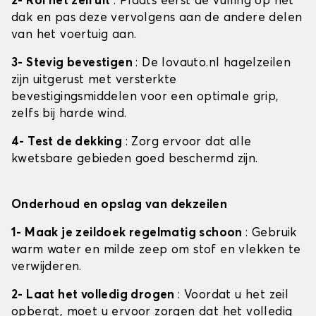
2- Rol het zeil uit
: Plaats eerst de vulling op het
dak en pas deze vervolgens aan de andere delen
van het voertuig aan.
3- Stevig bevestigen
: De lovauto.nl hagelzeilen
zijn uitgerust met versterkte
bevestigingsmiddelen voor een optimale grip,
zelfs bij harde wind.
4- Test de dekking
: Zorg ervoor dat alle
kwetsbare gebieden goed beschermd zijn.
Onderhoud en opslag van dekzeilen
1- Maak je zeildoek regelmatig schoon
: Gebruik
warm water en milde zeep om stof en vlekken te
verwijderen.
2- Laat het volledig drogen
: Voordat u het zeil
opbergt, moet u ervoor zorgen dat het volledig