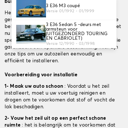
buiten en hagelbarrière)
3 E36 M3 coupé
Versie 01/1992 - 01/1999
Het beschermen van uw voertuig met een
geschikt zeildoek is essentieel om het uiterlijk te
3 E36 Sedan 5 -deurs met
behouden en de levensduur te verlengen. Of het
armsteun voor
nu gaat om dekzeilen voor binnen, buiten of
(UITGEZONDERD TOURING
EN CABRIOLET)
speciaal gebruik tegen hagel, de juiste installatie
Versie 12/1990 - 03/1998
garandeert een optimale bescherming. Hier zijn
onze tips om uw autozeilen eenvoudig en
efficiënt te installeren.
Voorbereiding voor installatie
1- Maak uw auto schoon
: Voordat u het zeil
installeert, moet u uw voertuig reinigen en
drogen om te voorkomen dat stof of vocht de
lak beschadigen.
2- Vouw het zeil uit op een perfect schone
ruimte
: het is belangrijk om te voorkomen dat