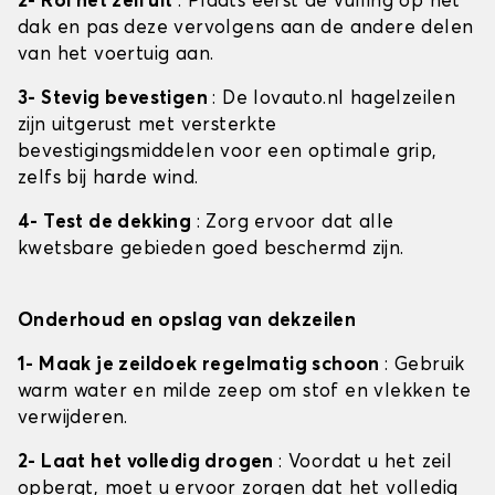
2- Rol het zeil uit
: Plaats eerst de vulling op het
dak en pas deze vervolgens aan de andere delen
van het voertuig aan.
3- Stevig bevestigen
: De lovauto.nl hagelzeilen
zijn uitgerust met versterkte
bevestigingsmiddelen voor een optimale grip,
zelfs bij harde wind.
4- Test de dekking
: Zorg ervoor dat alle
kwetsbare gebieden goed beschermd zijn.
Onderhoud en opslag van dekzeilen
1- Maak je zeildoek regelmatig schoon
: Gebruik
warm water en milde zeep om stof en vlekken te
verwijderen.
2- Laat het volledig drogen
: Voordat u het zeil
opbergt, moet u ervoor zorgen dat het volledig