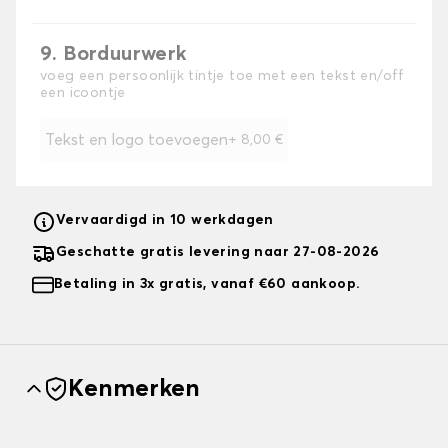
9. Borduurwerk
voeg een persoonlijk tintje toe met een tekst en/off
een icoontje
Tekst en logo toevoegen
+
8,00 €
Vervaardigd in 10 werkdagen
Geschatte gratis levering naar 27-08-2026
Betaling in 3x gratis, vanaf €60 aankoop.
Kenmerken