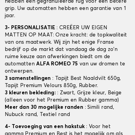
hebben een gegranuleerde rug voor een betere
grip. Uw automatten hebben een garantie van 1
jaar.
3- PERSONALISATIE
: CREËER UW EIGEN
MATTEN OP MAAT: Onze kracht: de topkwaliteit
van ons maatwerk. Wij zijn het enige Franse
bedrijf op de markt dat vandaag de dag zo'n
ruime keuze aan afwerkingen biedt om de
automatten
ALFA ROMEO 75
van uw dromen te
ontwerpen.
3 samenstellingen
: Tapijt Best Naaldvilt 650g,
Tapijt Premium Velours 850g, Rubber.
3 kleuren bekleding:
: Zwart, Grijze kleur, Beige
(alleen voor het Premium en Rubber gamma)
Meer dan 30 mogelijke randen
: Simili rand,
Nubuck rand, Textiel rand
4- Toevoeging van een hakstuk
: Voor het
gamma Premium en Best is het mogelijk om als