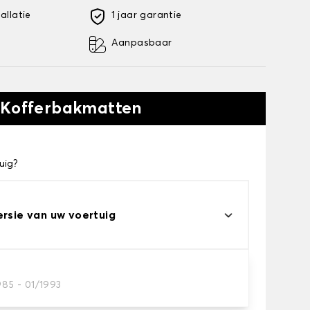
allatie
1 jaar garantie
Aanpasbaar
 Kofferbakmatten
uig?
ersie van uw voertuig
985 - 01/1993
kofferbakmat