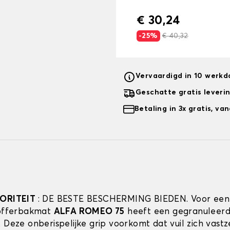
€ 30,24
-25%
€ 40,32
Vervaardigd in 10 werk
Geschatte gratis leveri
Betaling in 3x gratis, v
IORITEIT
: DE BESTE BESCHERMING BIEDEN. Voor een
kofferbakmat
ALFA ROMEO 75
heeft een gegranuleer
. Deze onberispelijke grip voorkomt dat vuil zich vast