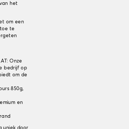
 van het
iet om een
toe te
ergeten
w
AT: Onze
e bedrijf op
biedt om de
lours 850g,
Premium en
 rand
g uniek door