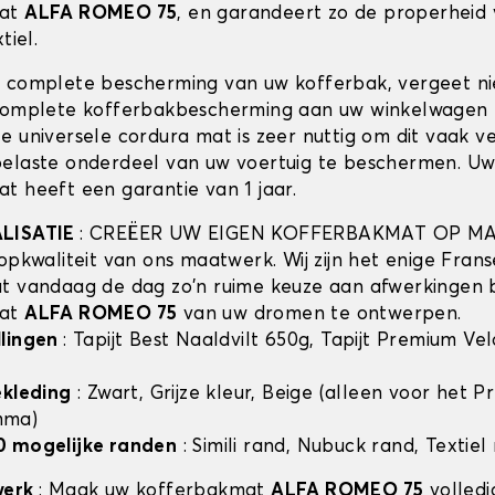
mat
ALFA ROMEO 75
, en garandeert zo de properheid
tiel.
 complete bescherming van uw kofferbak, vergeet n
complete kofferbakbescherming aan uw winkelwagen 
e universele cordura mat is zeer nuttig om dit vaak v
elaste onderdeel van uw voertuig te beschermen. U
t heeft een garantie van 1 jaar.
ALISATIE
: CREËER UW EIGEN KOFFERBAKMAT OP MA
opkwaliteit van ons maatwerk. Wij zijn het enige Frans
t vandaag de dag zo'n ruime keuze aan afwerkingen 
mat
ALFA ROMEO 75
van uw dromen te ontwerpen.
llingen
: Tapijt Best Naaldvilt 650g, Tapijt Premium Ve
ekleding
: Zwart, Grijze kleur, Beige (alleen voor het 
mma)
0 mogelijke randen
: Simili rand, Nubuck rand, Textiel
werk
: Maak uw kofferbakmat
ALFA ROMEO 75
volledi