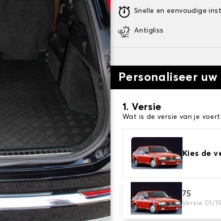
Snelle en eenvoudige inst
Antigliss
Personaliseer uw
1. Versie
Wat is de versie van je voert
Kies de v
75
2. Materiaal
Versie 01/1
Kies het materiaal van uw 