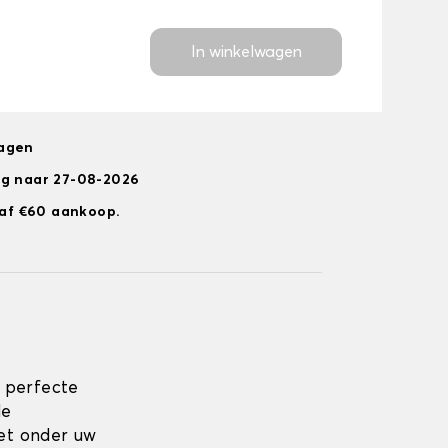
In winkelwagen
dagen
ng naar 27-08-2026
anaf €60 aankoop.
 perfecte
de
zet onder uw