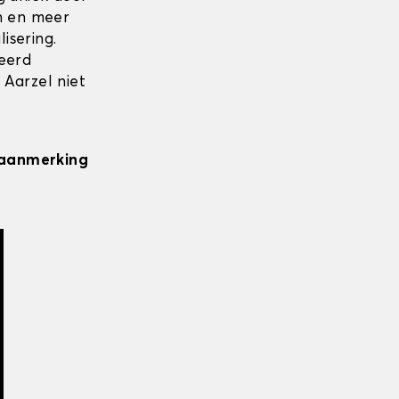
en en meer
isering.
seerd
 Aarzel niet
n aanmerking