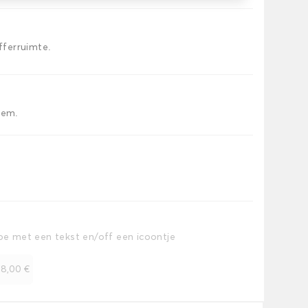
offerruimte.
iem.
toe met een tekst en/off een icoontje
+
8,00 €