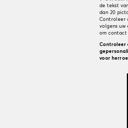
de tekst va
dan 20 pict
Controleer 
volgens uw 
om contact 
Controleer 
gepersonali
voor herroe