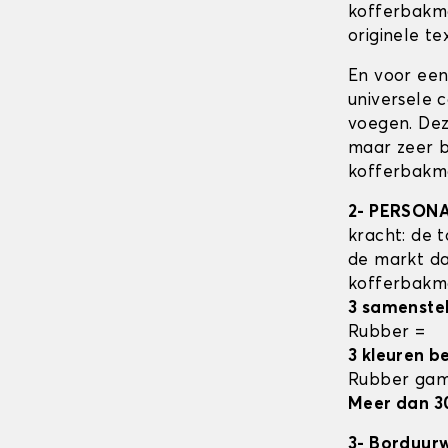
kofferbak
originele tex
En voor een
universele 
voegen. Dez
maar zeer b
kofferbakma
2- PERSON
kracht: de t
de markt da
kofferbak
3 samenste
Rubber =
3 kleuren b
Rubber ga
Meer dan 3
3- Borduur