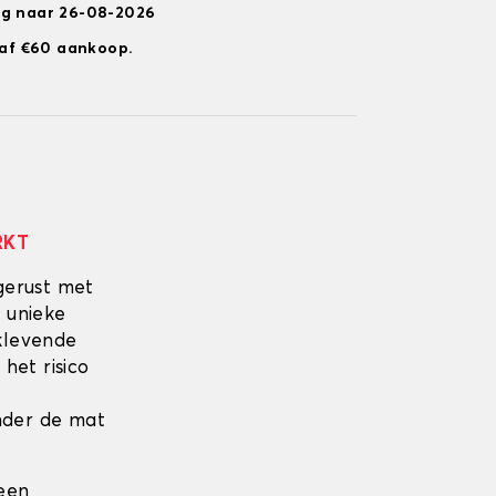
ng naar 26-08-2026
anaf €60 aankoop.
RKT
gerust met
 unieke
fklevende
 het risico
onder de mat
 een