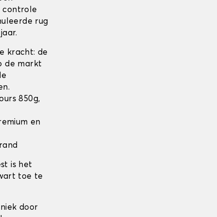
n controle
nuleerde rug
jaar.
 kracht: de
op de markt
de
en.
lours 850g,
 Premium en
 rand
t is het
wart toe te
niek door