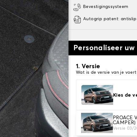
Bevestigingssysteem
Autogrip patent: antislip
Personaliseer uw
1. Versie
Wat is de versie van je voert
Kies de v
PROACE V
2. Materiaal
CAMPER)
Kies het materiaal van uw 
Versie 03/