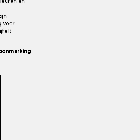
kleuren en
ijn
g voor
felt.
n aanmerking