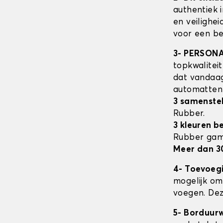
authentiek 
en veilighe
voor een be
3- PERSON
topkwalitei
dat vandaag
automatte
3 samenstel
Rubber.
3 kleuren b
Rubber ga
Meer dan 3
4- Toevoeg
mogelijk om 
voegen. Dez
5- Borduur