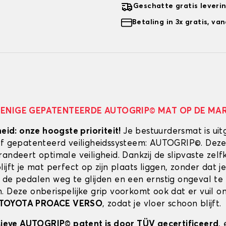
Geschatte gratis leveri
Betaling in 3x gratis, v
 ENIGE GEPATENTEERDE AUTOGRIP© MAT OP DE MA
heid: onze hoogste prioriteit!
Je bestuurdersmat is uit
ef gepatenteerd veiligheidssysteem: AUTOGRIP©. Deze
randeert optimale veiligheid. Dankzij de slipvaste zel
ijft je mat perfect op zijn plaats liggen, zonder dat je
 de pedalen weg te glijden en een ernstig ongeval te
. Deze onberispelijke grip voorkomt ook dat er vuil 
TOYOTA PROACE VERSO
, zodat je vloer schoon blijft.
usieve AUTOGRIP© patent is door TÜV gecertificeerd
,