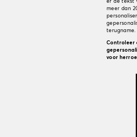
er de tekst
meer dan 20
personalise
gepersonali
terugname. 
Controleer 
gepersonali
voor herroe