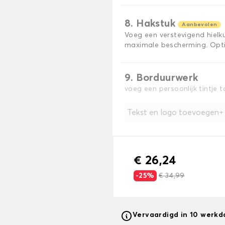
8. Hakstuk
Aanbevolen
Voeg een verstevigend hiel
maximale bescherming. Opti
9. Borduurwerk
voeg een persoonlijk tintje 
Tekst en logo toevoegen
€ 26,24
-25%
€ 34,99
Vervaardigd in 10 werk