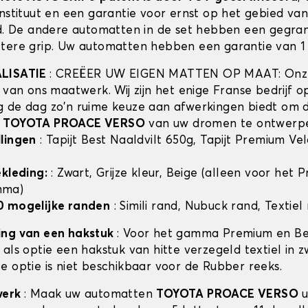
instituut en een garantie voor ernst op het gebied va
id. De andere automatten in de set hebben een gegra
tere grip. Uw automatten hebben een garantie van 1 
ALISATIE
: CREËER UW EIGEN MATTEN OP MAAT: Onze
t van ons maatwerk. Wij zijn het enige Franse bedrijf 
 de dag zo'n ruime keuze aan afwerkingen biedt om 
n
TOYOTA PROACE VERSO
van uw dromen te ontwerp
lingen
: Tapijt Best Naaldvilt 650g, Tapijt Premium Ve
ekleding:
: Zwart, Grijze kleur, Beige (alleen voor het
mma)
0 mogelijke randen
: Simili rand, Nubuck rand, Textiel
ing van een hakstuk
: Voor het gamma Premium en Bes
als optie een hakstuk van hitte verzegeld textiel in z
e optie is niet beschikbaar voor de Rubber reeks.
werk
: Maak uw automatten
TOYOTA PROACE VERSO
u